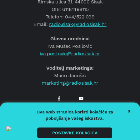
Rimska ulica 31, 44000 Sisak
OIB: 61181498115
Telefon: 044/522 099
Email:
radio.sisak@radiosisak.hr
Glavna urednica:
Iva Mušec Posilović
iva.posilovic@radiosisak.hr
Voditelj marketinga:
Mario Janušić
marketing@radiosisak.hr
X
Ova web stranica koristi kolačiće za
© 2026.
Radio Sisak
poboljšanje vašeg iskustva.
Politika privatnosti
Politika kolačića
POSTAVKE KOLAČIĆA