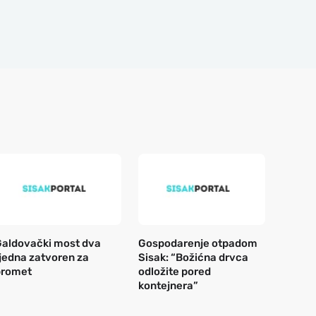
aldovački most dva
Gospodarenje otpadom
jedna zatvoren za
Sisak: “Božićna drvca
promet
odložite pored
kontejnera”