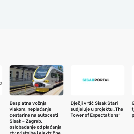
Besplatna vožnja
Dječji vrtić Sisak Stari
G
vlakom, neplaćanje
sudjeluje u projektu „The
t
cestarine na autocesti
Tower of Expectations“
Sisak – Zagreb,
oslobađanje od plaćanja
rtv pristojbe i električne