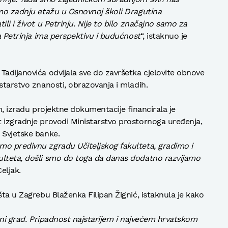
smo zadnju etažu u Osnovnoj školi Dragutina
li i život u Petrinju. Nije to bilo značajno samo za
da Petrinja ima perspektivu i budućnost
“, istaknuo je
Tadijanovića odvijala sve do završetka cjelovite obnove
starstvo znanosti, obrazovanja i mladih.
om, izradu projektne dokumentacije financirala je
 izgradnje provodi Ministarstvo prostornoga uređenja,
 Svjetske banke.
mo predivnu zgradu Učiteljskog fakulteta, gradimo i
ulteta, došli smo do toga da danas dodatno razvijamo
Celjak.
šta u Zagrebu Blaženka Filipan Žignić, istaknula je kako
išni grad. Pripadnost najstarijem i najvećem hrvatskom