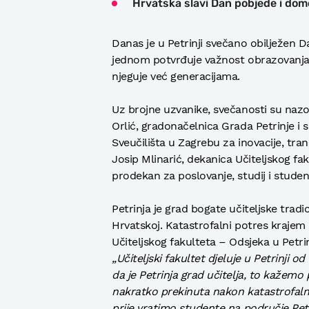
Hrvatska slavi Dan pobjede i domo
Danas je u Petrinji svečano obilježen Da
jednom potvrđuje važnost obrazovanja i
njeguje već generacijama.
Uz brojne uzvanike, svečanosti su nazo
Orlić, gradonačelnica Grada Petrinje 
Sveučilišta u Zagrebu za inovacije, tr
Josip Mlinarić, dekanica Učiteljskog fa
prodekan za poslovanje, studij i studen
Petrinja je grad bogate učiteljske tradi
Hrvatskoj. Katastrofalni potres krajem
Učiteljskog fakulteta – Odsjeka u Petrin
„Učiteljski fakultet djeluje u Petrinji o
da je Petrinja grad učitelja, to kažemo
nakratko prekinuta nakon katastrofaln
prije vratimo studente na područje Pe