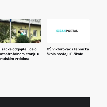
isačke odgojiteljice o
OŠ Viktorovac i Tehnička
atastrofalnom stanju u
škola postaju E-škole
radskim vrtićima