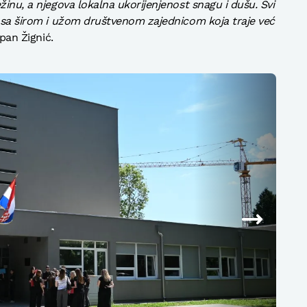
žinu, a njegova lokalna ukorijenjenost snagu i dušu. Svi
e sa širom i užom društvenom zajednicom koja traje već
ipan Žignić.