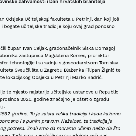
vinske zahvalnosti i Dan hrvatskih branitelja
n Odsjeka Učiteljskog fakulteta u Petrinji, dan koji još
 bogate učiteljske tradicije koju ovaj grad ponosno
čili župan Ivan Celjak, gradonačelnik Siska Domagoj
i saborska zastupnica Magdalena Komes, prorektor
ansfer tehnologije i suradnju s gospodarstvom Tomislav
kulteta Sveučilišta u Zagrebu Blaženka Filipan Žignić te
te lokacijskog Odsjeka u Petrinji Marko Badrić.
cije te mjesto najstarije učiteljske ustanove u Republici
 prosinca 2020. godine značajno je oštetio zgradu
ji.
d 1862. godine. To je zaista velika tradicija i kada kažemo
 ponosno i s punim pravom. Nažalost, ta tradicija je
og potresa. Znali smo da moramo učiniti nešto da što
trinje. Tada smo zajedničkom suradnjom svih nas