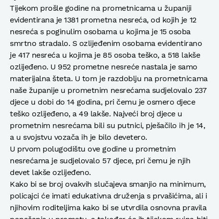
Tijekom prošle godine na prometnicama u županiji
evidentirana je 1381 prometna nesreća, od kojih je 12
nesreća s poginulim osobama u kojima je 15 osoba
smrtno stradalo. S ozlijeđenim osobama evidentirano
je 417 nesreća u kojima je 85 osoba teško, a 518 lakše
ozlijeđeno. U 952 prometne nesreće nastala je samo
materijalna šteta. U tom je razdoblju na prometnicama
naše županije u prometnim nesrećama sudjelovalo 237
djece u dobi do 14 godina, pri čemu je osmero djece
teško ozlijeđeno, a 49 lakše. Najveći broj djece u
prometnim nesrećama bili su putnici, pješačilo ih je 14,
a u svojstvu vozača ih je bilo devetero.
U prvom polugodištu ove godine u prometnim
nesrećama je sudjelovalo 57 djece, pri čemu je njih
devet lakše ozlijeđeno.
Kako bi se broj ovakvih slučajeva smanjio na minimum,
policajci će imati edukativna druženja s prvašićima, ali i
njihovim roditeljima kako bi se utvrdila osnovna pravila