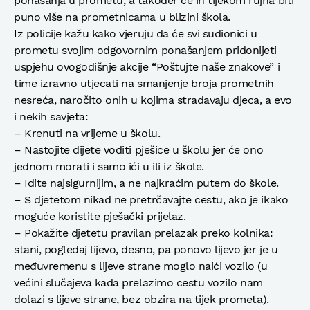
ponašanja u prometu, a također će ih tijekom rujna biti
puno više na prometnicama u blizini škola.
Iz policije kažu kako vjeruju da će svi sudionici u
prometu svojim odgovornim ponašanjem pridonijeti
uspjehu ovogodišnje akcije “Poštujte naše znakove” i
time izravno utjecati na smanjenje broja prometnih
nesreća, naročito onih u kojima stradavaju djeca, a evo
i nekih savjeta:
– Krenuti na vrijeme u školu.
– Nastojite dijete voditi pješice u školu jer će ono
jednom morati i samo ići u ili iz škole.
– Idite najsigurnijim, a ne najkraćim putem do škole.
– S djetetom nikad ne pretrčavajte cestu, ako je ikako
moguće koristite pješački prijelaz.
– Pokažite djetetu pravilan prelazak preko kolnika:
stani, pogledaj lijevo, desno, pa ponovo lijevo jer je u
međuvremenu s lijeve strane moglo naići vozilo (u
većini slučajeva kada prelazimo cestu vozilo nam
dolazi s lijeve strane, bez obzira na tijek prometa).