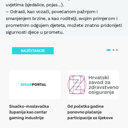
uvjetima (sjedalice, pojas…).
– Odrasli, kao vozači, povećanom pažnjom i
smanjenjem brzine, a kao roditelji, svojim primjerom i
prometnim odgojem djeteta, možete znatno pridonijeti
sigurnosti djece u prometu.
NAJČITANIJE
Sisačko-moslavačka
Od početka godine
B
županija kao centar
ponovno plaćanje
n
gaming industrije
participacije za lijekove
a
o