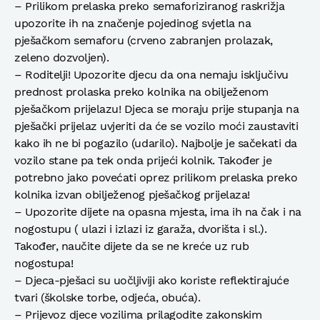
– Prilikom prelaska preko semaforiziranog raskrižja
upozorite ih na značenje pojedinog svjetla na
pješačkom semaforu (crveno zabranjen prolazak,
zeleno dozvoljen).
– Roditelji! Upozorite djecu da ona nemaju isključivu
prednost prolaska preko kolnika na obilježenom
pješačkom prijelazu! Djeca se moraju prije stupanja na
pješački prijelaz uvjeriti da će se vozilo moći zaustaviti
kako ih ne bi pogazilo (udarilo). Najbolje je sačekati da
vozilo stane pa tek onda prijeći kolnik. Također je
potrebno jako povećati oprez prilikom prelaska preko
kolnika izvan obilježenog pješačkog prijelaza!
– Upozorite dijete na opasna mjesta, ima ih na čak i na
nogostupu ( ulazi i izlazi iz garaža, dvorišta i sl.).
Također, naučite dijete da se ne kreće uz rub
nogostupa!
– Djeca-pješaci su uočljiviji ako koriste reflektirajuće
tvari (školske torbe, odjeća, obuća).
– Prijevoz djece vozilima prilagodite zakonskim