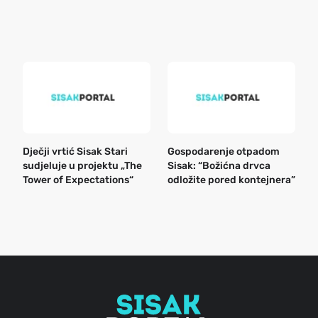
r
e
k
Dječji vrtić Sisak Stari
Gospodarenje otpadom
B
sudjeluje u projektu „The
Sisak: “Božićna drvca
n
Tower of Expectations“
odložite pored kontejnera”
a
o
r
e
g