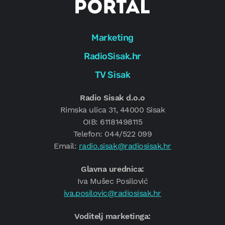
Marketing
RadioSisak.hr
TV Sisak
Radio Sisak d.o.o
Rimska ulica 31, 44000 Sisak
OIB: 61181498115
Telefon: 044/522 099
Email:
radio.sisak@radiosisak.hr
Glavna urednica:
Iva Mušec Posilović
iva.posilovic@radiosisak.hr
Voditelj marketinga: