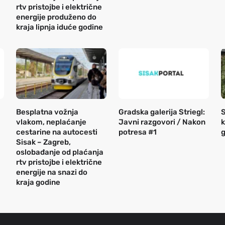
rtv pristojbe i električne
energije produženo do
kraja lipnja iduće godine
Besplatna vožnja
Gradska galerija Striegl:
S
vlakom, neplaćanje
Javni razgovori / Nakon
k
cestarine na autocesti
potresa #1
g
Sisak – Zagreb,
oslobađanje od plaćanja
rtv pristojbe i električne
energije na snazi do
kraja godine