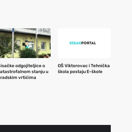
isačke odgojiteljice o
OŠ Viktorovac i Tehnička
atastrofalnom stanju u
škola postaju E-škole
radskim vrtićima