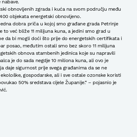
e nabave.
etski obnovljenih zgrada i kuća na svom području među
 400 objekata energetski obnovljeno.
 jedna dobra priča u kojoj smo građane grada Petrinje
 to već bliže 11 milijuna kuna, a jedini smo grad u
e da bi mogli doći što prije do energetskih certifikata i
r posao, međutim ostali smo bez skoro 11 milijuna
rgetskih obnova stambenih jedinica koje su napravili
ca je do sada negdje 10 miliona kuna, ali ovo je
ja daje sigurnost prije svega građanima da se ne
kološke, gospodarske, ali i sve ostale ozonske koristi
 povukao 50% sredstava cijele Županije.“ – pojasnio je
ić.