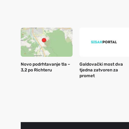
Novo podrhtavanje tla –
Galdovački most dva
3,2 po Richteru
tjedna zatvoren za
promet