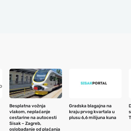
Besplatna vožnja
Gradska blagajna na
D
vlakom, neplaćanje
kraju prvog kvartala u
s
cestarine na autocesti
plusu 6,6 milijuna kuna
T
Sisak – Zagreb,
oslobađanje od plaćanja