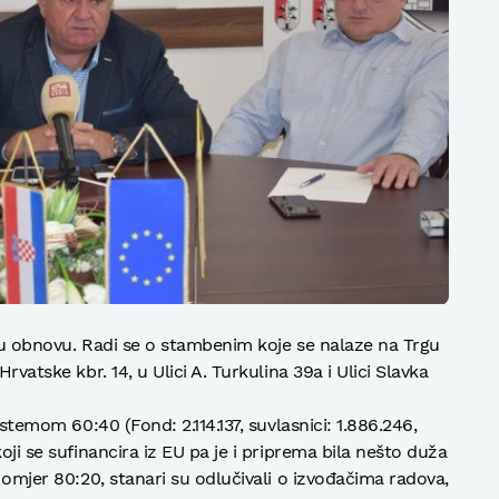
sku obnovu. Radi se o stambenim koje se nalaze na Trgu
rvatske kbr. 14, u Ulici A. Turkulina 39a i Ulici Slavka
istemom 60:40 (Fond: 2.114.137, suvlasnici: 1.886.246,
oji se sufinancira iz EU pa je i priprema bila nešto duža
, omjer 80:20, stanari su odlučivali o izvođačima radova,