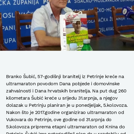
Branko Šubić, 57-godišnji branitelj iz Petrinje kreće na
ultramaraton povodom Dana pobjede i domovinske
zahvalnosti i Dana hrvatskih branitelja. Na put dug 260
kilometara Šubić kreće u srijedu 31.srpnja, a njegov
dolazak u Petrinju planiran je u ponedjeljak, 5.kolovoza.
Nakon što je 2017.godine organizirao ultramaraton od
Vukovara do Petrinje, ove godine od 31.srpnja do
5.kolovoza priprema etapni ultramaraton od Knina do
Petrinje. Šubić ima petogodišnji plan da u razdoblju od