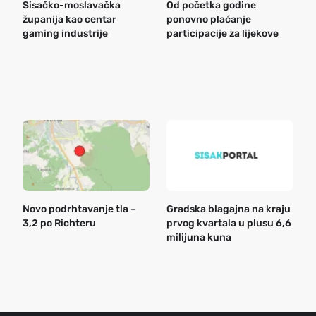
Sisačko-moslavačka
Od početka godine
B
županija kao centar
ponovno plaćanje
n
gaming industrije
participacije za lijekove
a
o
r
e
k
Novo podrhtavanje tla –
Gradska blagajna na kraju
B
3,2 po Richteru
prvog kvartala u plusu 6,6
n
milijuna kuna
a
o
r
e
g