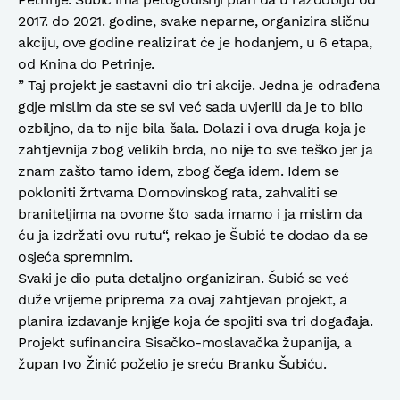
2017. do 2021. godine, svake neparne, organizira sličnu
akciju, ove godine realizirat će je hodanjem, u 6 etapa,
od Knina do Petrinje.
” Taj projekt je sastavni dio tri akcije. Jedna je odrađena
gdje mislim da ste se svi već sada uvjerili da je to bilo
ozbiljno, da to nije bila šala. Dolazi i ova druga koja je
zahtjevnija zbog velikih brda, no nije to sve teško jer ja
znam zašto tamo idem, zbog čega idem. Idem se
pokloniti žrtvama Domovinskog rata, zahvaliti se
braniteljima na ovome što sada imamo i ja mislim da
ću ja izdržati ovu rutu“, rekao je Šubić te dodao da se
osjeća spremnim.
Svaki je dio puta detaljno organiziran. Šubić se već
duže vrijeme priprema za ovaj zahtjevan projekt, a
planira izdavanje knjige koja će spojiti sva tri događaja.
Projekt sufinancira Sisačko-moslavačka županija, a
župan Ivo Žinić poželio je sreću Branku Šubiću.