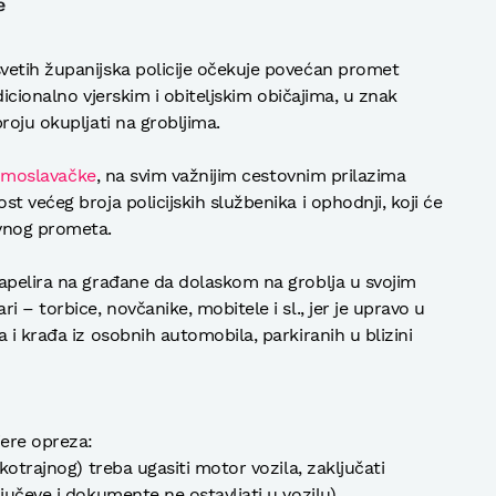
e
vetih županijska policije očekuje povećan promet
adicionalno vjerskim i obiteljskim običajima, u znak
roju okupljati na grobljima.
 moslavačke
, na svim važnijim cestovnim prilazima
t većeg broja policijskih službenika i ophodnji, koji će
ovnog prometa.
apelira na građane da dolaskom na groblja u svojim
 – torbice, novčanike, mobitele i sl., jer je upravo u
 i krađa iz osobnih automobila, parkiranih u blizini
ere opreza:
kotrajnog) treba ugasiti motor vozila, zaključati
jučeve i dokumente ne ostavljati u vozilu)