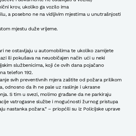
ični krov, ukoliko ga vozilo ima
ilu, a posebno ne na vidljivim mjestima u unutrašnjosti
ustom mjestu duže vrijeme.
vari ne ostavljaju u automobilima te ukoliko zamijete
azi ili pokušava na neuobičajen način ući u neki
cijskim službenicima, koji će ovih dana pojačano
e na telefon 192.
nje svih preventivnih mjera zaštite od požara prilikom
a, odnosno da ih ne pale uz raslinje i ukrasne
ja. S tim u svezi, molimo građane da ne parkiraju
acije vatrogasne službe i mogućnosti žurnog pristupa
ju nastanka požara.“ – priopćili su iz Policijske uprave