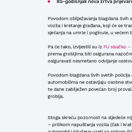
85-godišnjak nova žrtva prijevar
Povodom obilježavanja blagdana Svih s
vozila i kretanje građana, koji će se tr
sjećanja na umrle i poginule, u većem b
Pa će tako, izvijestili su iz
PU sisačko –
prema grobljima biti osigurana nazočnos
osiguravati nesmetano odvijanje cest
Povodom blagdana Svih svetih policija 
automobilima ne ostavljaju osobne stvari
te dane zabilježen povećan broj provala
groblja.
Stoga skreću pozornost na sljedeće mj
– prilikom napuštanja vozila (čak i krat
automobil i ključeve uzeti sa sobom (kl