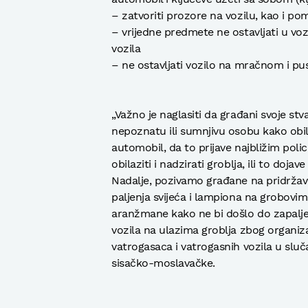
– zatvoriti prozore na vozilu, kao i pom
– vrijedne predmete ne ostavljati u voz
vozila
– ne ostavljati vozilo na mračnom i p
„Važno je naglasiti da građani svoje st
nepoznatu ili sumnjivu osobu kako obil
automobil, da to prijave najbližim poli
obilaziti i nadzirati groblja, ili to dojav
Nadalje, pozivamo građane na pridržava
paljenja svijeća i lampiona na grobovim
aranžmane kako ne bi došlo do zapaljen
vozila na ulazima groblja zbog organiz
vatrogasaca i vatrogasnih vozila u sluča
sisačko-moslavačke.