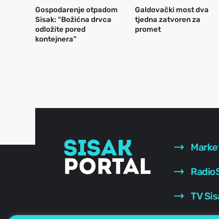
Gospodarenje otpadom
Galdovački most dva
Sisak: “Božićna drvca
tjedna zatvoren za
odložite pored
promet
kontejnera”
Marke
RadioS
TV Sis