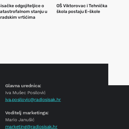
isačke odgojiteljice o
OŠ Viktorovac i Tehnička
atastrofalnom stanju u
škola postaju E-škole
radskim vrtićima
Glavna urednica:
Iva Mušec Posilović
iva.posilovic@radiosisak.hr
Voditelj marketinga:
Mario Janušić
marketing@radiosisak.hr