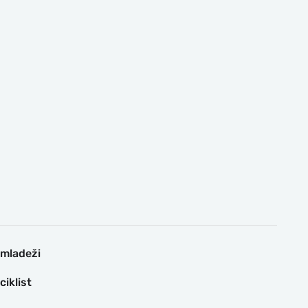
 mladeži
iklist