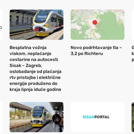
Besplatna vožnja
Novo podrhtavanje tla –
G
vlakom, neplaćanje
3,2 po Richteru
k
cestarine na autocesti
p
Sisak – Zagreb,
oslobađanje od plaćanja
rtv pristojbe i električne
energije produženo do
kraja lipnja iduće godine