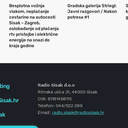
Besplatna vožnja
Gradska galerija Striegl:
S
vlakom, neplaćanje
Javni razgovori / Nakon
k
cestarine na autocesti
potresa #1
g
Sisak – Zagreb,
oslobađanje od plaćanja
rtv pristojbe i električne
energije na snazi do
kraja godine
Radio Sisak d.o.o
ting
Rimska ulica 31, 44000 Sisak
OIB: 61181498115
isak.hr
Telefon: 044/522 099
Email:
radio.sisak@radiosisak.hr
ak