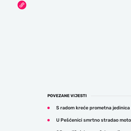
POVEZANE VIJESTI
S radom kreće prometna jedinica
U Pešćenici smrtno stradao motoc