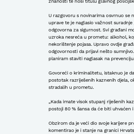
znanosti te nosi titulu glavnog policijs
U razgovoru s novinarima osvrnuo se na
uprave te je naglasio važnost suradnje g
odgovorna za sigurnost. Svi građani mog
uzroka nesreća u prometu: alkohol, koji
nekorištenje pojasa. Upravo ovdje građ
odgovornosti da prijavi nešto sumnjivo.
planiram staviti naglasak na prevenciju.
Govoreći o kriminalitetu, istaknuo je 
postotak razriješenih kaznenih djela, o
stradalih u prometu.
„Kada imate visok stupanj riješenih kazn
postoji 80 % šansa da će biti uhvaćen i
Obzirom da je veći dio svoje karijere p
komentirao je i stanje na granici Hrvat