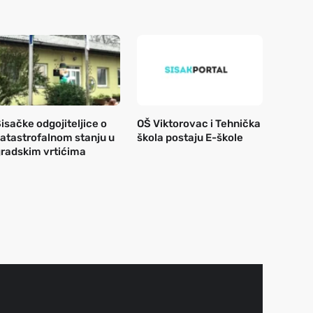
isačke odgojiteljice o
OŠ Viktorovac i Tehnička
atastrofalnom stanju u
škola postaju E-škole
radskim vrtićima