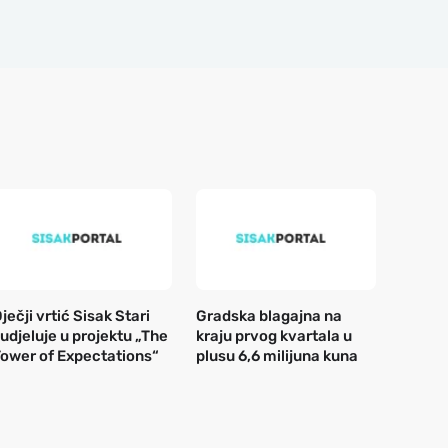
ječji vrtić Sisak Stari
Gradska blagajna na
udjeluje u projektu „The
kraju prvog kvartala u
ower of Expectations“
plusu 6,6 milijuna kuna