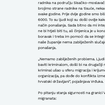
radnika na području Sisačko-moslavačk
brojimo strane radnike na tisuće, neka
svake godine. Prije dvije godine smo bi
6000. To su ljudi koji su došli ovdje kak
način ponašanja. Sada bitno da mi integ
ne bi htjeli biti tu, ali činjenica je u ko
boravak i treba im pomoći da se integr
naše županije nema zabilježenih slučaje
ponašanja.
„Nemamo zabilježenih problema. Ljudi koj
baviti kriminalom, došli bi na drugačiji 
kriminal ušao u sferu migracija i krijum
organizacija, pa dođe do konflikta izmeđ
hrvatski državljani“, pojašnjava Vrđuka.
Po pitanju stanja sigurnosti na granic
migranata: