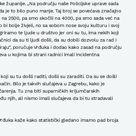
e županije. „Na području naše Policijske uprave sada
da je to bilo puno manje. Taj broj se povećava značajno
li na 2500, pa smo skočili na 4000, pa smo sada već na
o bi bolje živjeli, no sa sobom nose svoju kulturu i svoj
riramo te ljude u društvo jer oni su tu, ima nekih koji
načnici da su ti ljudi došli, da su dobili dozvolu za rad i
iraju“, poručuje Vrđuka i dodao kako zasad na području
va u kojima bi strani radnici imali incidentna
i su tu došli raditi, došli su zaraditi. Da su se došli
način. Bilo je takvih slučajeva u Zagrebu, kako je
čarenja. Tu zna biti suparničkih krijumčarskih
u njih, ali nismo imali slučajeva da bi tu stradavali
i Vrđuka kaže kako statistički gledano imamo pad broja