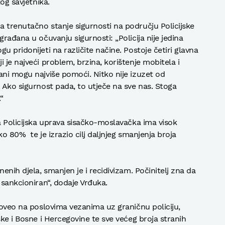
kog savjetnika.
 trenutačno stanje sigurnosti na području Policijske
rađana u očuvanju sigurnosti: „Policija nije jedina
u pridonijeti na različite načine. Postoje četiri glavna
 je najveći problem, brzina, korištenje mobitela i
ani mogu najviše pomoći. Nitko nije izuzet od
 Ako sigurnost pada, to utječe na sve nas. Stoga
“
da Policijska uprava sisačko-moslavačka ima visok
ko 80% te je izrazio cilj daljnjeg smanjenja broja
enih djela, smanjen je i recidivizam. Počinitelj zna da
 sankcioniran“, dodaje Vrđuka.
roveo na poslovima vezanima uz graničnu policiju,
ske i Bosne i Hercegovine te sve većeg broja stranih