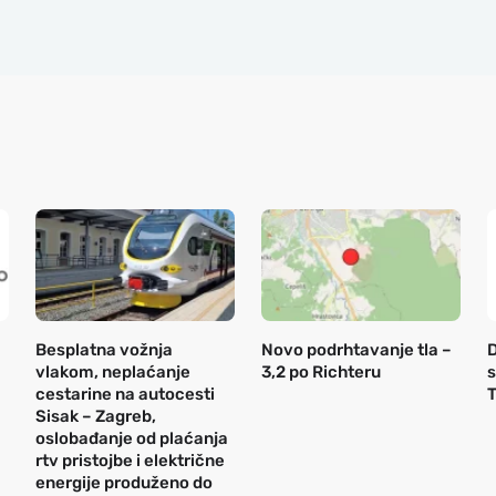
Besplatna vožnja
Novo podrhtavanje tla –
D
vlakom, neplaćanje
3,2 po Richteru
s
cestarine na autocesti
T
Sisak – Zagreb,
oslobađanje od plaćanja
rtv pristojbe i električne
energije produženo do