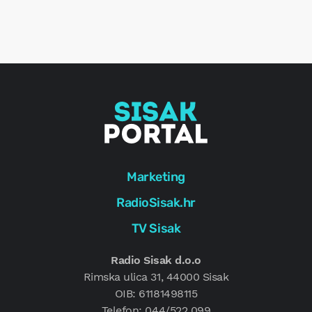
o
r
e
g
Marketing
RadioSisak.hr
TV Sisak
Radio Sisak d.o.o
Rimska ulica 31, 44000 Sisak
OIB: 61181498115
Telefon: 044/522 099