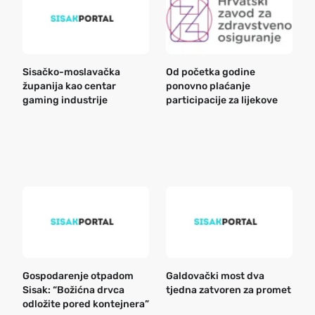
Sisačko-moslavačka
Od početka godine
B
županija kao centar
ponovno plaćanje
n
gaming industrije
participacije za lijekove
a
o
r
e
k
Gospodarenje otpadom
Galdovački most dva
B
Sisak: “Božićna drvca
tjedna zatvoren za promet
n
odložite pored kontejnera”
a