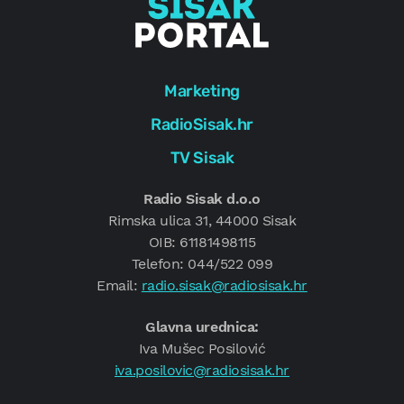
Marketing
RadioSisak.hr
TV Sisak
Radio Sisak d.o.o
Rimska ulica 31, 44000 Sisak
OIB: 61181498115
Telefon: 044/522 099
Email:
radio.sisak@radiosisak.hr
Glavna urednica:
Iva Mušec Posilović
iva.posilovic@radiosisak.hr