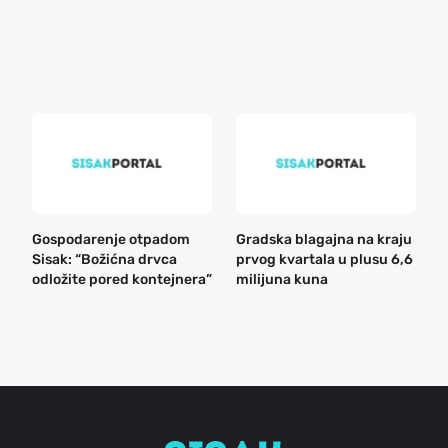
o
r
e
k
Gospodarenje otpadom
Gradska blagajna na kraju
B
Sisak: “Božićna drvca
prvog kvartala u plusu 6,6
n
odložite pored kontejnera”
milijuna kuna
a
o
r
e
g