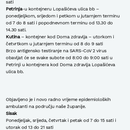
sati
Petrinja
-u kontejneru Lopašićeva ulica bb –
ponedjeljkom, srijedom i petkom u jutarnjem terminu
od 7 do 8 sati i popodnevnom terminu od 13.30 do
14.30 sati.
Kutina
– kontejner kod Doma zdravlja – utorkom i
četvrtkom u jutarnjem terminu od 8 do 9 sati
Brzo antigensko testiranje na SARS-CoV 2 virus
obavljat će se svake subote od 8:00 do 9:00 sati u
Petrinji u kontejnera kod Doma zdravlja Lopašićeva
ulica bb.
Objavljeno je i novo radno vrijeme epidemioloških
ambulanti na području naše županije.
Sisak
Ponedjeljak, srijeda, četvrtak i petak od 7 do 15 sati i
utorak od 13 do 21 sati