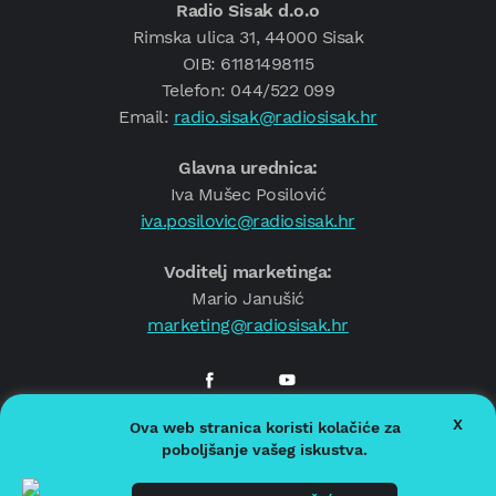
Radio Sisak d.o.o
Rimska ulica 31, 44000 Sisak
OIB: 61181498115
Telefon: 044/522 099
Email:
radio.sisak@radiosisak.hr
Glavna urednica:
Iva Mušec Posilović
iva.posilovic@radiosisak.hr
Voditelj marketinga:
Mario Janušić
marketing@radiosisak.hr
X
Ova web stranica koristi kolačiće za
© 2026.
Radio Sisak
poboljšanje vašeg iskustva.
Politika privatnosti
Politika kolačića