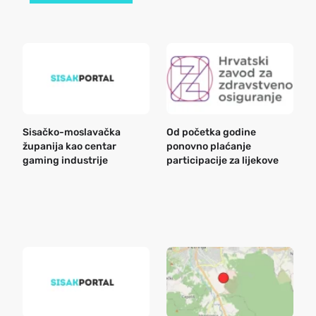
Sisačko-moslavačka
Od početka godine
B
županija kao centar
ponovno plaćanje
n
gaming industrije
participacije za lijekove
a
o
r
e
k