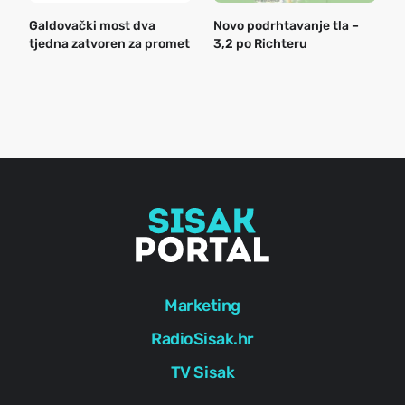
Galdovački most dva
Novo podrhtavanje tla –
B
tjedna zatvoren za promet
3,2 po Richteru
n
a
o
r
e
g
Marketing
RadioSisak.hr
TV Sisak