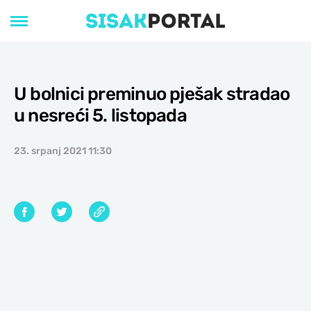
U bolnici preminuo pješak stradao
u nesreći 5. listopada
23. srpanj 2021 11:30