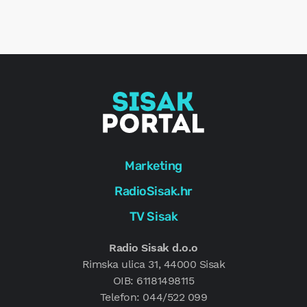
r
e
g
Marketing
RadioSisak.hr
TV Sisak
Radio Sisak d.o.o
Rimska ulica 31, 44000 Sisak
OIB: 61181498115
Telefon: 044/522 099