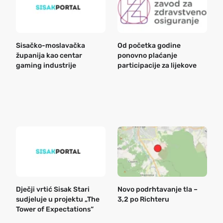
Sisačko-moslavačka
Od početka godine
B
županija kao centar
ponovno plaćanje
n
gaming industrije
participacije za lijekove
a
o
r
e
k
Dječji vrtić Sisak Stari
Novo podrhtavanje tla –
B
sudjeluje u projektu „The
3,2 po Richteru
n
Tower of Expectations“
a
o