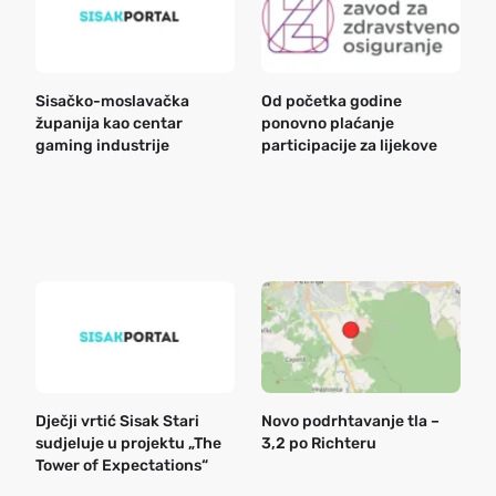
Sisačko-moslavačka
Od početka godine
B
županija kao centar
ponovno plaćanje
n
gaming industrije
participacije za lijekove
a
o
r
e
k
Dječji vrtić Sisak Stari
Novo podrhtavanje tla –
B
sudjeluje u projektu „The
3,2 po Richteru
n
Tower of Expectations“
a
o