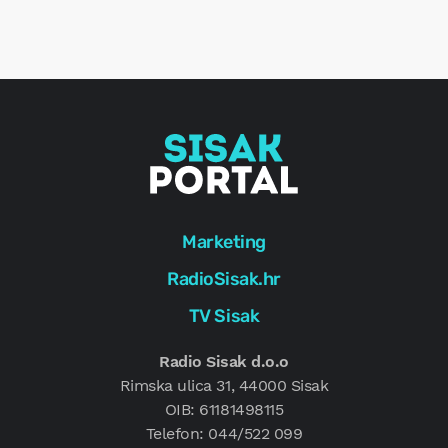
r
e
g
Marketing
RadioSisak.hr
TV Sisak
Radio Sisak d.o.o
Rimska ulica 31, 44000 Sisak
OIB: 61181498115
Telefon: 044/522 099