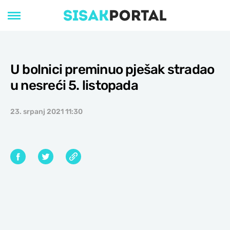
U bolnici preminuo pješak stradao
u nesreći 5. listopada
23. srpanj 2021 11:30