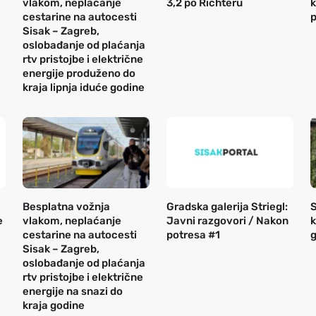
vlakom, neplaćanje
3,2 po Richteru
k
cestarine na autocesti
p
Sisak – Zagreb,
oslobađanje od plaćanja
rtv pristojbe i električne
energije produženo do
kraja lipnja iduće godine
Besplatna vožnja
Gradska galerija Striegl:
S
e
vlakom, neplaćanje
Javni razgovori / Nakon
k
cestarine na autocesti
potresa #1
g
Sisak – Zagreb,
oslobađanje od plaćanja
rtv pristojbe i električne
energije na snazi do
kraja godine