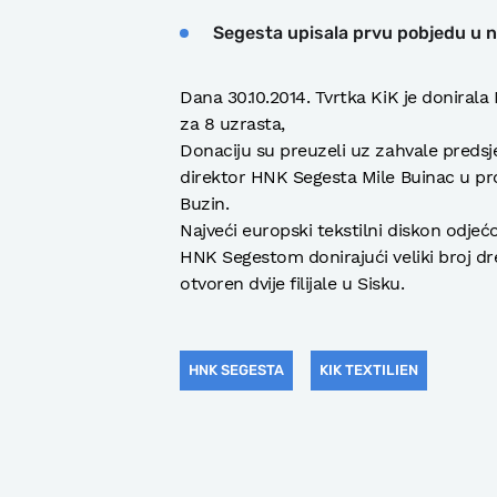
Segesta upisala prvu pobjedu u n
Dana 30.10.2014. Tvrtka KiK je donir
za 8 uzrasta,
Donaciju su preuzeli uz zahvale predsj
direktor HNK Segesta Mile Buinac u p
Buzin.
Najveći europski tekstilni diskon odjećo
HNK Segestom donirajući veliki broj dre
otvoren dvije filijale u Sisku.
HNK SEGESTA
KIK TEXTILIEN