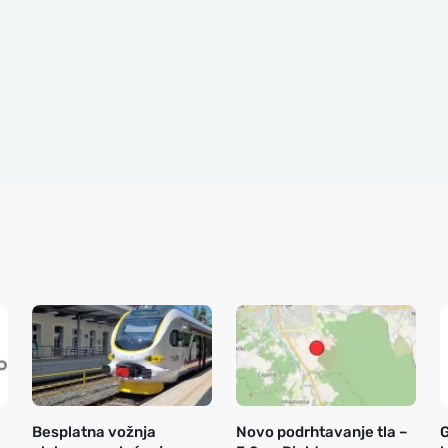
Besplatna vožnja
Novo podrhtavanje tla –
G