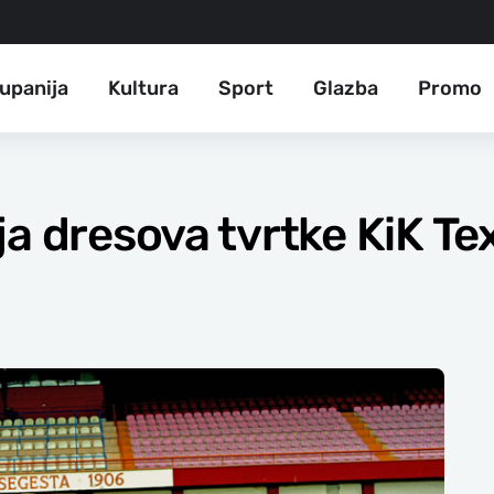
upanija
Kultura
Sport
Glazba
Promo
a dresova tvrtke KiK Tex