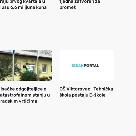
raju prvog kvartala u
tjedna zatvoren za
lusu 6,6 milijuna kuna
promet
isačke odgojiteljice o
OŠ Viktorovac i Tehnička
atastrofalnom stanju u
škola postaju E-škole
radskim vrtićima