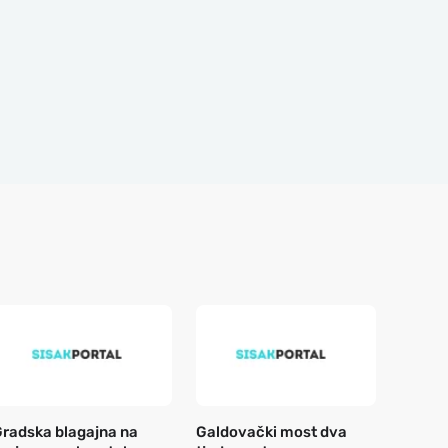
radska blagajna na
Galdovački most dva