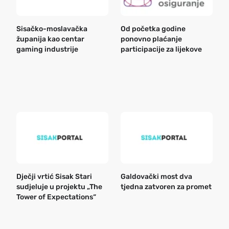
Sisačko-moslavačka
Od početka godine
B
županija kao centar
ponovno plaćanje
n
gaming industrije
participacije za lijekove
a
o
r
e
k
Dječji vrtić Sisak Stari
Galdovački most dva
B
sudjeluje u projektu „The
tjedna zatvoren za promet
n
Tower of Expectations“
a
o
r
e