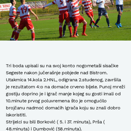
Tri boda upisali su na svoj konto nogometaši sisačke
Segeste nakon jučerašnje pobjede nad Bistrom.
Utakmica 14.kola 2.HNL, odigrana 2.studenog, završila
je rezultatom 4:o na domaće crveno bijele. Punoj mreži
gostiju doprino je i igrač manje kojeg su gosti imali od
10.minute prvog poluvremena što je omogućilo
brojčanu nadmoć domaćih igrača koju su znali dobro
iskoristiti.
Strijelci su bili Borković ( 5. i 37. minuta), Prša (
48.minuta) i Dumbović (58.minuta).