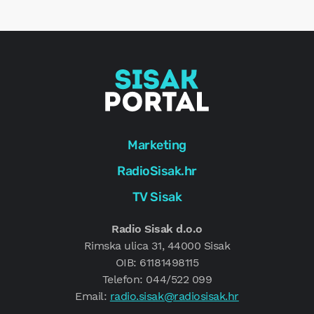
g
Marketing
RadioSisak.hr
TV Sisak
Radio Sisak d.o.o
Rimska ulica 31, 44000 Sisak
OIB: 61181498115
Telefon: 044/522 099
Email:
radio.sisak@radiosisak.hr