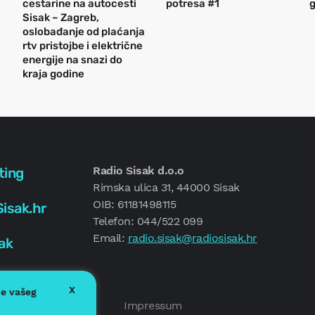
cestarine na autocesti
potresa #1
g
Sisak – Zagreb,
oslobađanje od plaćanja
rtv pristojbe i električne
energije na snazi do
kraja godine
Radio Sisak d.o.o
ting
Rimska ulica 31, 44000 Sisak
OIB: 61181498115
isak.hr
Telefon: 044/522 099
Email:
radio.sisak@radiosisak.hr
ak
X
je vašeg
Politika kolačića
Impressum