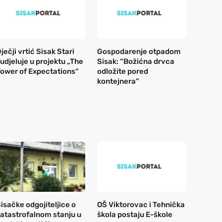
ječji vrtić Sisak Stari
Gospodarenje otpadom
udjeluje u projektu „The
Sisak: “Božićna drvca
ower of Expectations“
odložite pored
kontejnera”
isačke odgojiteljice o
OŠ Viktorovac i Tehnička
atastrofalnom stanju u
škola postaju E-škole