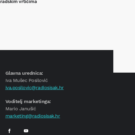
radskim vrtićima
Glavna urednica:
Iva Mušec Posilović
iva.posilovic@radiosisak.hr
Voditelj marketinga:
Mario Janušić
marketing@radiosisak.hr