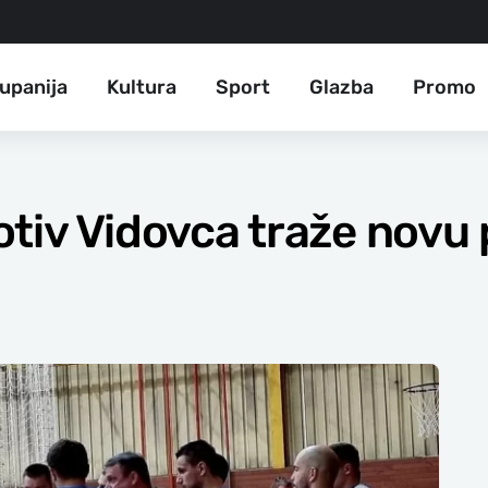
upanija
Kultura
Sport
Glazba
Promo
tiv Vidovca traže novu