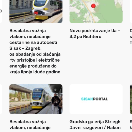
Besplatna vožnja
Novo podrhtavanje tla –
D
vlakom, neplaćanje
3,2 po Richteru
s
cestarine na autocesti
T
Sisak – Zagreb,
oslobađanje od plaćanja
rtv pristojbe i električne
energije produženo do
kraja lipnja iduće godine
Besplatna vožnja
Gradska galerija Striegl:
S
vlakom, neplaćanje
Javni razgovori / Nakon
k