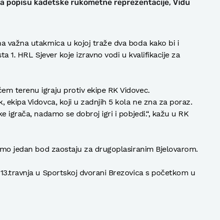
na popisu kadetske rukometne reprezentacije, Vidu
a važna utakmica u kojoj traže dva boda kako bi i
sta 1. HRL Sjever koje izravno vodi u kvalifikacije za
em terenu igraju protiv ekipe RK Vidovec.
 ekipa Vidovca, koji u zadnjih 5 kola ne zna za poraz.
e igrača, nadamo se dobroj igri i pobjedi.“, kažu u RK
samo jedan bod zaostaju za drugoplasiranim Bjelovarom.
13.travnja u Sportskoj dvorani Brezovica s početkom u