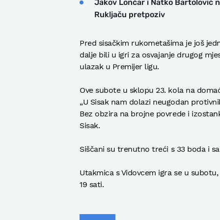
Jakov Lončar i Natko Bartolović 
Rukljaču pretpoziv
Pred sisačkim rukometašima je još jedn
dalje bili u igri za osvajanje drugog mje
ulazak u Premijer ligu.
Ove subote u sklopu 23. kola na domać
„U Sisak nam dolazi neugodan protivnik,
Bez obzira na brojne povrede i izostank
Sisak.
Siščani su trenutno treći s 33 boda i 
Utakmica s Vidovcem igra se u subotu, 
19 sati.