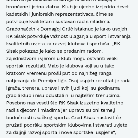
brončane i jedna zlatna. Klub je ujedno iznjedrio devet
kadetskih i juniorskih reprezentativaca, čime se
potvrđuje kvalitetan i sustavan rad s mladima.
Gradonačelnik Domagoj Orlić istaknuo je kako uspjeh
RK Sisak potvrđuje važnost ulaganja u sport i stvaranja
kvalitetnih uvjeta za razvoj klubova i sportaša. „RK
Sisak pokazao je kako se predanim radom,
zajedništvom i vjerom u klub mogu ostvariti veliki
sportski rezultati. Malo je klubova koji su u tako
kratkom vremenu prošli put od najnižeg ranga
natjecanja do Premijer lige. Ovaj uspjeh rezultat je rada
igrača, trenera, uprave i svih ljudi koji su godinama
gradili klub i nisu odustali ni u najtežim trenucima.
Posebno nas veseli što RK Sisak izuzetno kvalitetno
radi s djecom i mladima jer upravo su oni temelj
budućnosti sisačkog sporta. Grad Sisak nastavit će
pružati podršku sportskim klubovima i stvarati uvjete
za daljnji razvoj sporta i nove sportske uspjehe“,