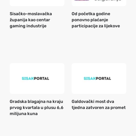
Sisačko-moslavačka
Od početka godine
B
županija kao centar
ponovno plaćanje
n
gaming industrije
participacije za lijekove
a
o
r
e
k
Gradska blagajna na kraju
Galdovački most dva
B
prvog kvartala u plusu 6,6
tjedna zatvoren za promet
n
milijuna kuna
a
o
r
e