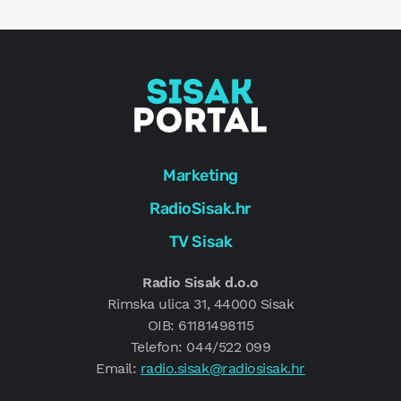
g
Marketing
RadioSisak.hr
TV Sisak
Radio Sisak d.o.o
Rimska ulica 31, 44000 Sisak
OIB: 61181498115
Telefon: 044/522 099
Email:
radio.sisak@radiosisak.hr