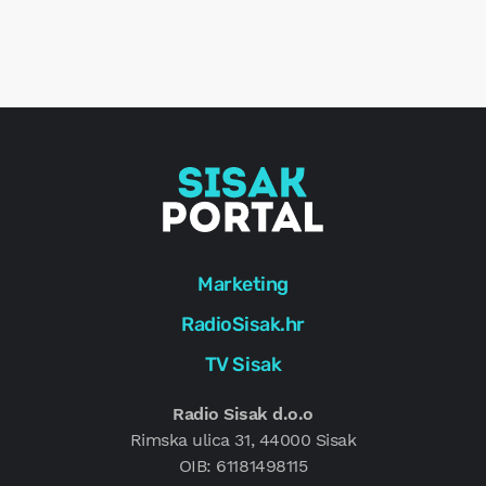
o
r
e
g
Marketing
RadioSisak.hr
TV Sisak
Radio Sisak d.o.o
Rimska ulica 31, 44000 Sisak
OIB: 61181498115