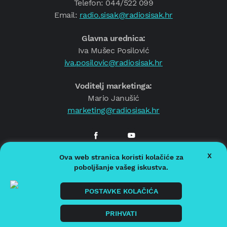
Telefon: 044/522 099
Email:
radio.sisak@radiosisak.hr
Glavna urednica:
Iva Mušec Posilović
iva.posilovic@radiosisak.hr
Voditelj marketinga:
Mario Janušić
marketing@radiosisak.hr
X
Ova web stranica koristi kolačiće za
© 2026.
Radio Sisak
poboljšanje vašeg iskustva.
Politika privatnosti
Politika kolačića
POSTAVKE KOLAČIĆA
Impressum
PRIHVATI