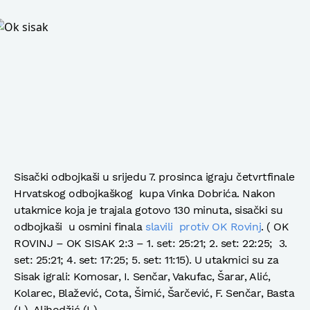
Sisački odbojkaši u srijedu 7. prosinca igraju četvrtfinale
Hrvatskog odbojkaškog kupa Vinka Dobrića. Nakon
utakmice koja je trajala gotovo 130 minuta, sisački su
odbojkaši u osmini finala
slavili protiv OK Rovinj
. ( OK
ROVINJ – OK SISAK 2:3 – 1. set: 25:21; 2. set: 22:25; 3.
set: 25:21; 4. set: 17:25; 5. set: 11:15). U utakmici su za
Sisak igrali: Komosar, I. Senčar, Vakufac, Šarar, Alić,
Kolarec, Blažević, Cota, Šimić, Šarčević, F. Senčar, Basta
(L), Alihodžić (L).