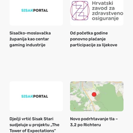
Sisačko-moslavačka
Od početka godine
B
županija kao centar
ponovno plaćanje
n
gaming industrije
participacije za lijekove
a
o
r
e
k
Dječji vrtić Sisak Stari
Novo podrhtavanje tla –
B
sudjeluje u projektu „The
3,2 po Richteru
n
Tower of Expectations“
a