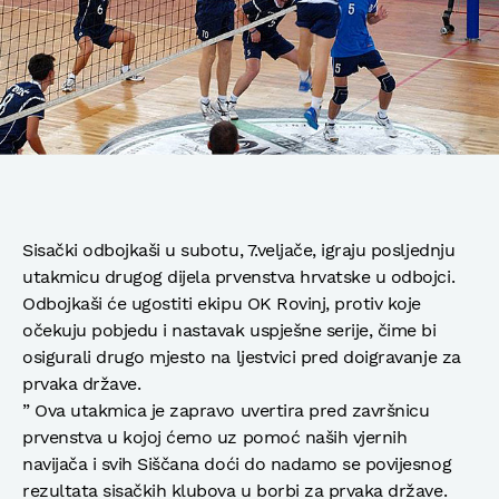
Sisački odbojkaši u subotu, 7.veljače, igraju posljednju
utakmicu drugog dijela prvenstva hrvatske u odbojci.
Odbojkaši će ugostiti ekipu OK Rovinj, protiv koje
očekuju pobjedu i nastavak uspješne serije, čime bi
osigurali drugo mjesto na ljestvici pred doigravanje za
prvaka države.
” Ova utakmica je zapravo uvertira pred završnicu
prvenstva u kojoj ćemo uz pomoć naših vjernih
navijača i svih Siščana doći do nadamo se povijesnog
rezultata sisačkih klubova u borbi za prvaka države.