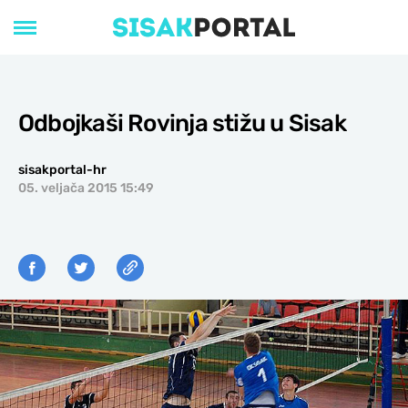
Odbojkaši Rovinja stižu u Sisak
sisakportal-hr
05. veljača 2015 15:49