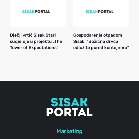
Dječji vrtić Sisak Stari
Gospodarenje otpadom
B
sudjeluje u projektu „The
Sisak: “Božićna drvca
n
Tower of Expectations“
odložite pored kontejnera”
a
o
r
e
g
Marketing