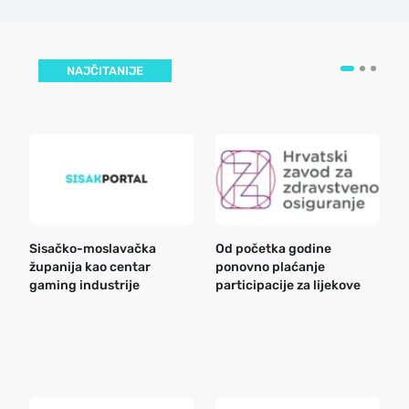
NAJČITANIJE
Sisačko-moslavačka
Od početka godine
B
županija kao centar
ponovno plaćanje
n
gaming industrije
participacije za lijekove
a
o
r
e
k