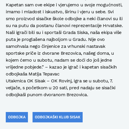
Kapetan sam ove ekipe i vjerujemo u svoje mogućnosti,
imamo i mladost i iskustvo, širinu i vjeru u sebe. Svi
smo proizvod sisačke škole odbojke a neki članovi su ili
su na putu da postanu članovi reprezentacije Hrvatske.
Naši igrači bili su i sportaši Grada Siska, naša ekipa više
puta je proglašena najboljom u Gradu. Nije ovo
samohvala nego činjenice za vrhunski nastavak
sportske priče iz dvorane Brezovica, našeg doma, u
kojem ćemo u subotu, nadam se doći do još jedne
vriijedne pobjede.” – kazao je igrač i kapetan sisačkih
odbojkaša Matija Tepavac
Utakmica OK Sisak – OK Rovinj, igra se u subotu, 7.
veljače, s početkom u 20 sati, pred nadaju se sisački
odbojkaši punom dvoranom Brezovica.
ODBOJKA
ODBOJKAŠKI KLUB SISAK