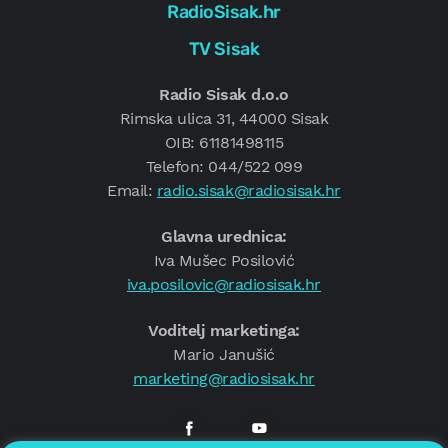
RadioSisak.hr
TV Sisak
Radio Sisak d.o.o
Rimska ulica 31, 44000 Sisak
OIB: 61181498115
Telefon: 044/522 099
Email:
radio.sisak@radiosisak.hr
Glavna urednica:
Iva Mušec Posilović
iva.posilovic@radiosisak.hr
Voditelj marketinga:
Mario Janušić
marketing@radiosisak.hr