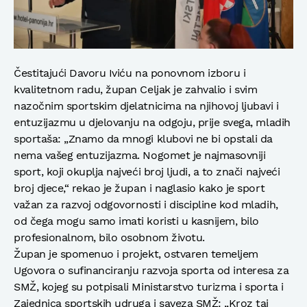
Čestitajući Davoru Iviću na ponovnom izboru i
kvalitetnom radu, župan Celjak je zahvalio i svim
nazočnim sportskim djelatnicima na njihovoj ljubavi i
entuzijazmu u djelovanju na odgoju, prije svega, mladih
sportaša: „Znamo da mnogi klubovi ne bi opstali da
nema vašeg entuzijazma. Nogomet je najmasovniji
sport, koji okuplja najveći broj ljudi, a to znači najveći
broj djece,“ rekao je župan i naglasio kako je sport
važan za razvoj odgovornosti i discipline kod mladih,
od čega mogu samo imati koristi u kasnijem, bilo
profesionalnom, bilo osobnom životu.
Župan je spomenuo i projekt, ostvaren temeljem
Ugovora o sufinanciranju razvoja sporta od interesa za
SMŽ, kojeg su potpisali Ministarstvo turizma i sporta i
Zajednica sportskih udruga i saveza SMŽ: „Kroz taj