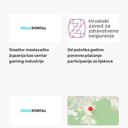
Sisačko-moslavačka
Od početka godine
B
županija kao centar
ponovno plaćanje
n
gaming industrije
participacije za lijekove
a
o
r
e
k