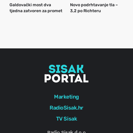
Galdovački most dva
Novo podrhtavanje tla –
B
tjedna zatvoren za promet
3,2 po Richteru
n
a
o
r
e
g
Marketing
RadioSisak.hr
TV Sisak
Radio Sisak d.o.o