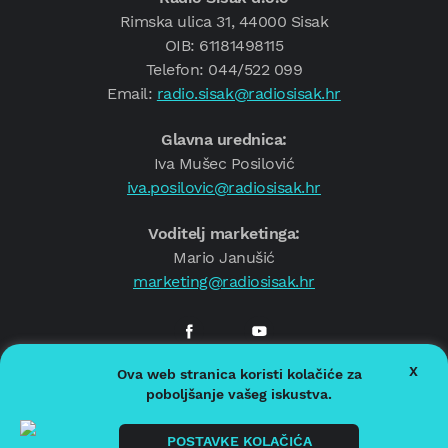
Rimska ulica 31, 44000 Sisak
OIB: 61181498115
Telefon: 044/522 099
Email:
radio.sisak@radiosisak.hr
Glavna urednica:
Iva Mušec Posilović
iva.posilovic@radiosisak.hr
Voditelj marketinga:
Mario Janušić
marketing@radiosisak.hr
X
Ova web stranica koristi kolačiće za
© 2026.
Radio Sisak
poboljšanje vašeg iskustva.
Politika privatnosti
Politika kolačića
POSTAVKE KOLAČIĆA