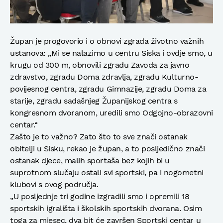
Župan je progovorio i o obnovi zgrada životno važnih
ustanova: „Mi se nalazimo u centru Siska i ovdje smo, u
krugu od 300 m, obnovili zgradu Zavoda za javno
zdravstvo, zgradu Doma zdravlja, zgradu Kulturno-
povijesnog centra, zgradu Gimnazije, zgradu Doma za
starije, zgradu sadašnjeg Županijskog centra s
kongresnom dvoranom, uredili smo Odgojno-obrazovni
centar.“
Zašto je to važno? Zato što to sve znači ostanak
obitelji u Sisku, rekao je župan, a to posljedično znači
ostanak djece, malih sportaša bez kojih bi u
suprotnom slučaju ostali svi sportski, pa i nogometni
klubovi s ovog područja.
„U posljednje tri godine izgradili smo i opremili 18
sportskih igrališta i školskih sportskih dvorana. Osim
toga za mjesec, dva bit će završen Sportski centar u