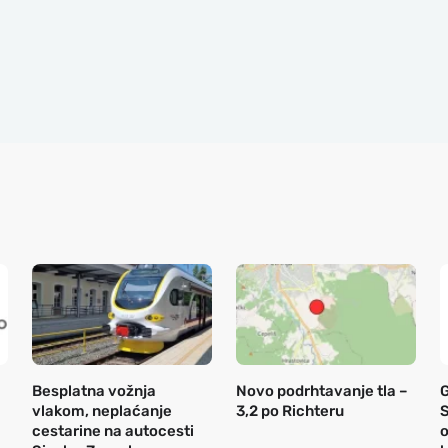
Besplatna vožnja
Novo podrhtavanje tla –
vlakom, neplaćanje
3,2 po Richteru
S
cestarine na autocesti
o