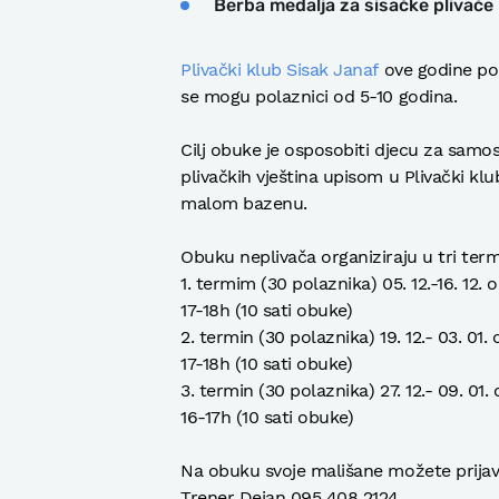
Berba medalja za sisačke plivače
Plivački klub Sisak Janaf
ove godine po 
se mogu polaznici od 5-10 godina.
Cilj obuke je osposobiti djecu za samo
plivačkih vještina upisom u Plivački klu
malom bazenu.
Obuku neplivača organiziraju u tri term
1. termim (30 polaznika) 05. 12.-16. 12. 
17-18h (10 sati obuke)
2. termin (30 polaznika) 19. 12.- 03. 01. 
17-18h (10 sati obuke)
3. termin (30 polaznika) 27. 12.- 09. 01.
16-17h (10 sati obuke)
Na obuku svoje mališane možete prijavi
Trener Dejan 095 408 2124