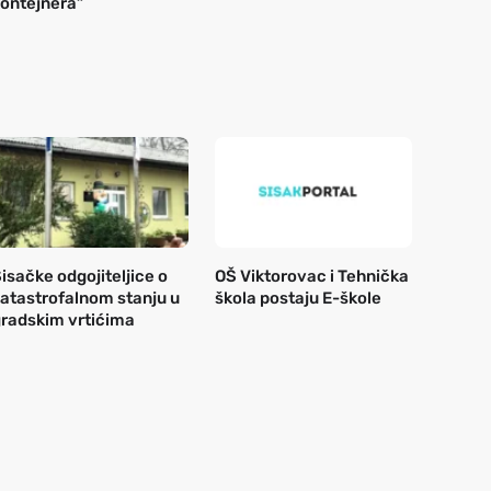
ontejnera”
isačke odgojiteljice o
OŠ Viktorovac i Tehnička
atastrofalnom stanju u
škola postaju E-škole
radskim vrtićima