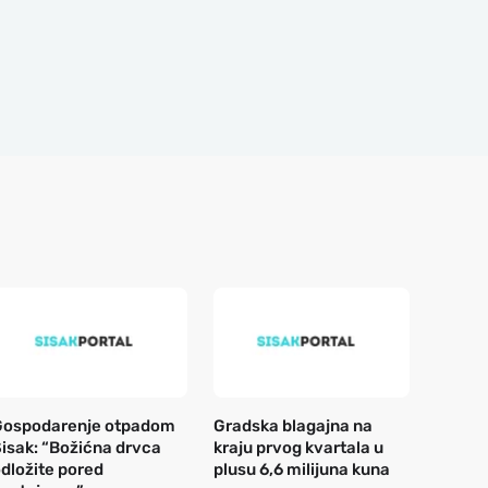
Gospodarenje otpadom
Gradska blagajna na
isak: “Božićna drvca
kraju prvog kvartala u
dložite pored
plusu 6,6 milijuna kuna