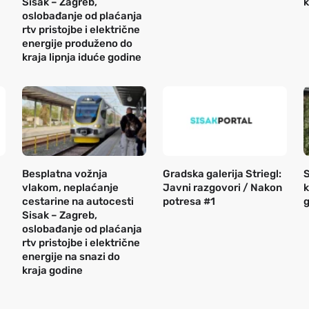
Sisak – Zagreb,
k
oslobađanje od plaćanja
rtv pristojbe i električne
energije produženo do
kraja lipnja iduće godine
Besplatna vožnja
Gradska galerija Striegl:
S
vlakom, neplaćanje
Javni razgovori / Nakon
k
cestarine na autocesti
potresa #1
g
Sisak – Zagreb,
oslobađanje od plaćanja
rtv pristojbe i električne
energije na snazi do
kraja godine