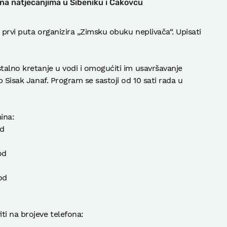
 na natjecanjima u Šibeniku i Čakovcu
prvi puta organizira „Zimsku obuku neplivača“. Upisati
stalno kretanje u vodi i omogućiti im usavršavanje
b Sisak Janaf. Program se sastoji od 10 sati rada u
ina:
od
od
 od
ti na brojeve telefona: