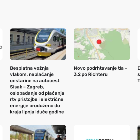
Besplatna vožnja
Novo podrhtavanje tla –
D
vlakom, neplaćanje
3,2 po Richteru
s
cestarine na autocesti
T
Sisak – Zagreb,
oslobađanje od plaćanja
rtv pristojbe i električne
energije produženo do
kraja lipnja iduće godine