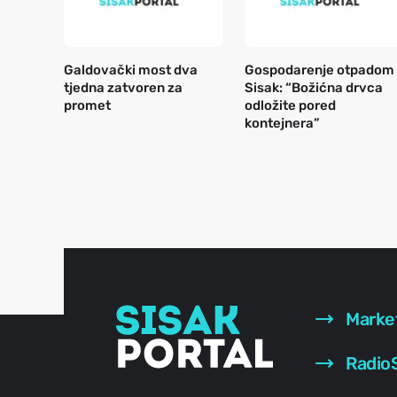
Galdovački most dva
Gospodarenje otpadom
tjedna zatvoren za
Sisak: “Božićna drvca
promet
odložite pored
kontejnera”
Marke
RadioS