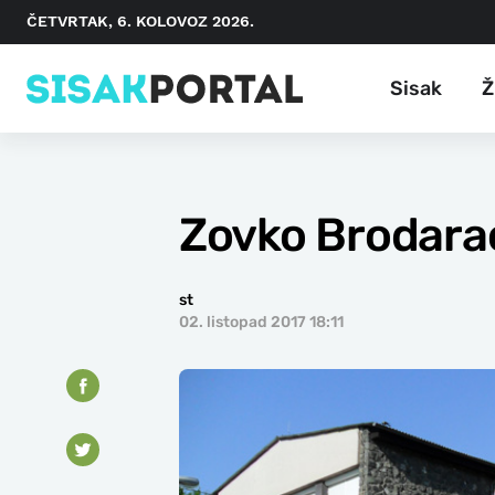
ČETVRTAK, 6. KOLOVOZ 2026.
Sisak
Ž
Zovko Brodarac
st
02. listopad 2017 18:11