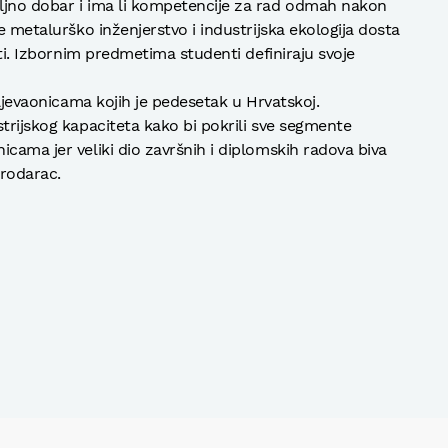
ljno dobar i ima li kompetencije za rad odmah nakon
e metalurško inženjerstvo i industrijska ekologija dosta
sti. Izbornim predmetima studenti definiraju svoje
 ljevaonicama kojih je pedesetak u Hrvatskoj.
trijskog kapaciteta kako bi pokrili sve segmente
cama jer veliki dio završnih i diplomskih radova biva
Brodarac.