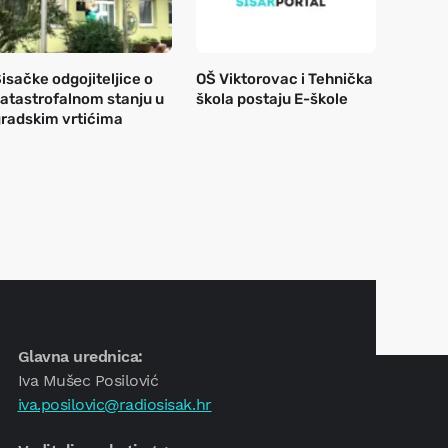
isačke odgojiteljice o
OŠ Viktorovac i Tehnička
atastrofalnom stanju u
škola postaju E-škole
radskim vrtićima
Glavna urednica:
Iva Mušec Posilović
iva.posilovic@radiosisak.hr