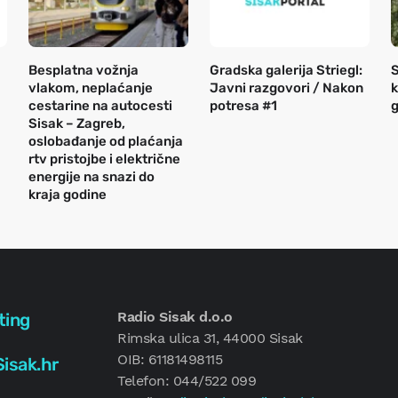
Besplatna vožnja
Gradska galerija Striegl:
S
vlakom, neplaćanje
Javni razgovori / Nakon
k
cestarine na autocesti
potresa #1
g
Sisak – Zagreb,
oslobađanje od plaćanja
rtv pristojbe i električne
energije na snazi do
kraja godine
Radio Sisak d.o.o
ting
Rimska ulica 31, 44000 Sisak
OIB: 61181498115
isak.hr
Telefon: 044/522 099