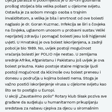
Dječja paraliza ili poliomijelitis je u 50-tim godinama
prošlog stoljeća bila velika pošast u cijelome svijetu.
Ostavila je za sobom mnogo osoba s trajnim
invaliditetom, a velika je bila i smrtnost od ove bolesti
naglasio je dr. Goran Kuzmac. Infekcija se širi s čovjeka
na čovjeka, uglavnom unosom u probavni sustav. Veliki
neprijatelj zdravlju i pomagač bolesti jesu loši higijenski
uvjeti. U Hrvatskoj je ova bolest iskorijenjena, a zadnji
pobol je bio 1989. No, uvijek postoji mogućnost
vraćanja bolesti jer POLIO nije nestao. U zemljama
srednje Afrike, Afganistanu i Pakistanu još uvijek je ova
bolest prisutna. Kako postoje stalne migracije ljudi
postoji mogućnost da klicinoše ovu bolest prenesu i
donesu u područja u kojima bolesti nema. Stoga je
važno postići iskorijenjenje virusa u cijelome svijetu kao
što se to postiglo u Europi.
U akciji „Zaustavimo polio“ Rotary klub Sisak poziva sve
građane da sudjeluju u humanitarnom prikupljanju
sredstava za nabavu cjepiva za djecu u siromašnim