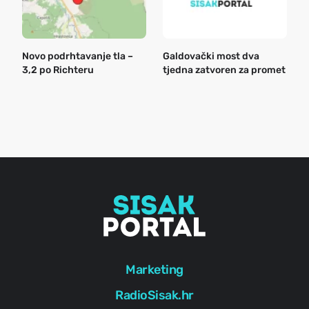
Novo podrhtavanje tla –
Galdovački most dva
B
3,2 po Richteru
tjedna zatvoren za promet
n
a
o
r
e
g
Marketing
RadioSisak.hr