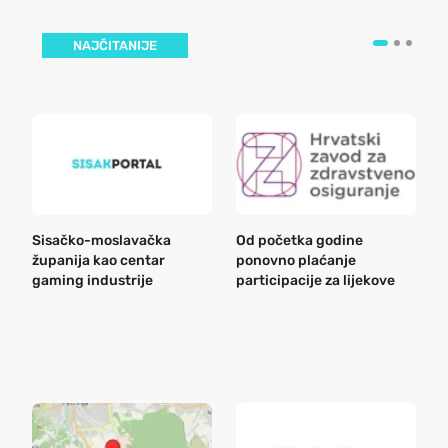
NAJČITANIJE
Sisačko-moslavačka
Od početka godine
B
županija kao centar
ponovno plaćanje
n
gaming industrije
participacije za lijekove
a
o
r
e
k