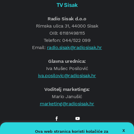
TV Sisak
Radio Sisak d.o.o
Rimska ulica 31, 44000 Sisak
OIB: 61181498115
Telefon: 044/522 099
Email:
radio.sisak@radiosisak.hr
Glavna urednica:
Iva Mušec Posilović
iva.posilovic@radiosisak.hr
Voditelj marketinga:
Mario Janušić
marketing@radiosisak.hr
X
Ova web stranica koristi kolačiće za
© 2026.
Radio Sisak