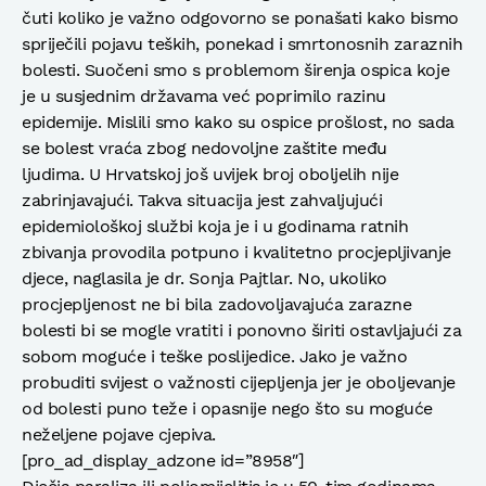
čuti koliko je važno odgovorno se ponašati kako bismo
spriječili pojavu teških, ponekad i smrtonosnih zaraznih
bolesti. Suočeni smo s problemom širenja ospica koje
je u susjednim državama već poprimilo razinu
epidemije. Mislili smo kako su ospice prošlost, no sada
se bolest vraća zbog nedovoljne zaštite među
ljudima. U Hrvatskoj još uvijek broj oboljelih nije
zabrinjavajući. Takva situacija jest zahvaljujući
epidemiološkoj službi koja je i u godinama ratnih
zbivanja provodila potpuno i kvalitetno procjepljivanje
djece, naglasila je dr. Sonja Pajtlar. No, ukoliko
procjepljenost ne bi bila zadovoljavajuća zarazne
bolesti bi se mogle vratiti i ponovno širiti ostavljajući za
sobom moguće i teške poslijedice. Jako je važno
probuditi svijest o važnosti cijepljenja jer je oboljevanje
od bolesti puno teže i opasnije nego što su moguće
neželjene pojave cjepiva.
[pro_ad_display_adzone id=”8958″]