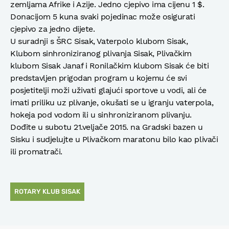
zemljama Afrike i Azije. Jedno cjepivo ima cijenu 1 $.
Donacijom 5 kuna svaki pojedinac može osigurati
cjepivo za jedno dijete.
U suradnji s ŠRC Sisak, Vaterpolo klubom Sisak,
Klubom sinhroniziranog plivanja Sisak, Plivačkim
klubom Sisak Janaf i Ronilačkim klubom Sisak će biti
predstavljen prigodan program u kojemu će svi
posjetitelji moži uživati glajući sportove u vodi, ali će
imati priliku uz plivanje, okušati se u igranju vaterpola,
hokeja pod vodom ili u sinhroniziranom plivanju.
Dođite u subotu 21.veljače 2015. na Gradski bazen u
Sisku i sudjelujte u Plivačkom maratonu bilo kao plivači
ili promatrači.
ROTARY KLUB SISAK