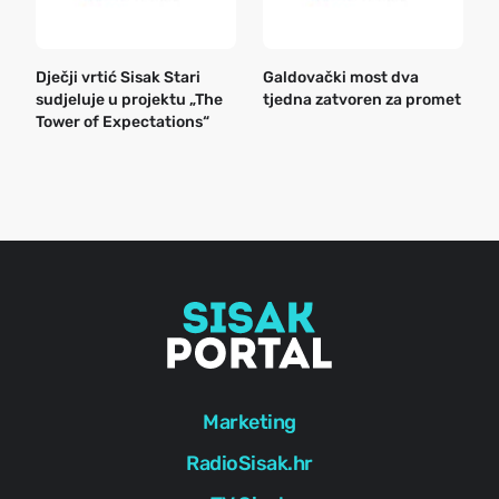
Dječji vrtić Sisak Stari
Galdovački most dva
B
sudjeluje u projektu „The
tjedna zatvoren za promet
n
Tower of Expectations“
a
o
r
e
g
Marketing
RadioSisak.hr