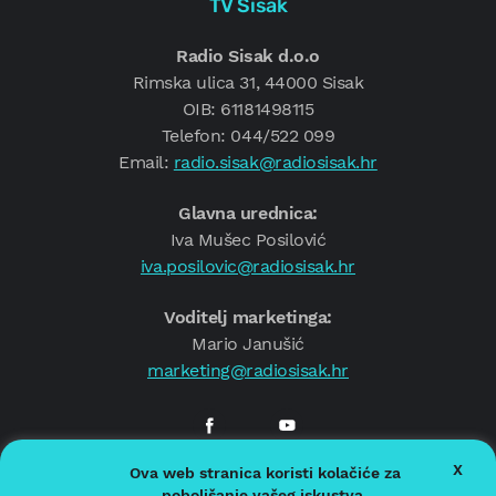
TV Sisak
Radio Sisak d.o.o
Rimska ulica 31, 44000 Sisak
OIB: 61181498115
Telefon: 044/522 099
Email:
radio.sisak@radiosisak.hr
Glavna urednica:
Iva Mušec Posilović
iva.posilovic@radiosisak.hr
Voditelj marketinga:
Mario Janušić
marketing@radiosisak.hr
X
Ova web stranica koristi kolačiće za
© 2026.
Radio Sisak
poboljšanje vašeg iskustva.