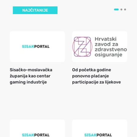
NAJČITANIJE
Sisačko-moslavačka
Od početka godine
B
županija kao centar
ponovno plaćanje
n
gaming industrije
participacije za lijekove
a
o
r
e
k