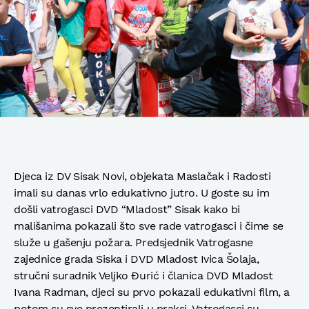
Djeca iz DV Sisak Novi, objekata Maslačak i Radosti
imali su danas vrlo edukativno jutro. U goste su im
došli vatrogasci DVD “Mladost” Sisak kako bi
mališanima pokazali što sve rade vatrogasci i čime se
služe u gašenju požara. Predsjednik Vatrogasne
zajednice grada Siska i DVD Mladost Ivica Šolaja,
stručni suradnik Veljko Đurić i članica DVD Mladost
Ivana Radman, djeci su prvo pokazali edukativni film, a
potom su sve prezentirali u praksi. Vatrogasci su