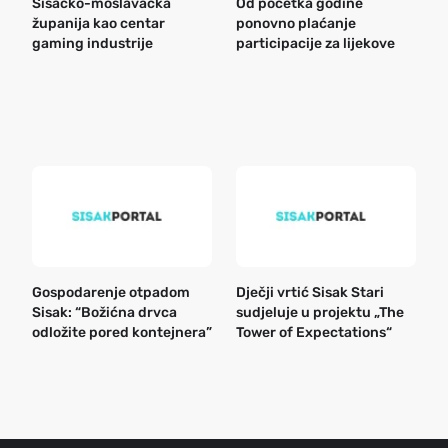
Sisačko-moslavačka
Od početka godine
B
županija kao centar
ponovno plaćanje
n
gaming industrije
participacije za lijekove
a
o
r
e
k
Gospodarenje otpadom
Dječji vrtić Sisak Stari
B
Sisak: “Božićna drvca
sudjeluje u projektu „The
n
odložite pored kontejnera”
Tower of Expectations“
a
o
r
e
g