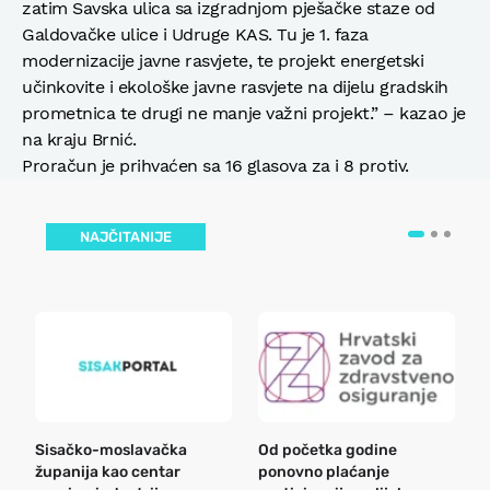
zatim Savska ulica sa izgradnjom pješačke staze od
Galdovačke ulice i Udruge KAS. Tu je 1. faza
modernizacije javne rasvjete, te projekt energetski
učinkovite i ekološke javne rasvjete na dijelu gradskih
prometnica te drugi ne manje važni projekt.” – kazao je
na kraju Brnić.
Proračun je prihvaćen sa 16 glasova za i 8 protiv.
NAJČITANIJE
Sisačko-moslavačka
Od početka godine
B
županija kao centar
ponovno plaćanje
n