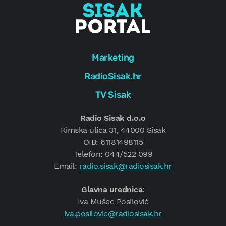
Marketing
RadioSisak.hr
TV Sisak
Radio Sisak d.o.o
Rimska ulica 31, 44000 Sisak
OIB: 61181498115
Telefon: 044/522 099
Email:
radio.sisak@radiosisak.hr
Glavna urednica:
Iva Mušec Posilović
iva.posilovic@radiosisak.hr