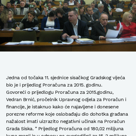
Jedna od točaka 11. sjednice sisačkog Gradskog vijeća
bio je i prijedlog Proračuna za 2015. godinu.
Govoreći o prijedlogu Proračuna za 2015.godinu,
Vedran Brnić, pročelnik Upravnog odjela za Proračun i
financije, je istaknuo kako će najavljene i donesene
porezne reforme koje oslobađaju dio dohotka građana
nažalost imati uizrazito negativni učinak na Proračun
Grada Siska. ” Prijedlog Proračuna od 180,02 milijuna
kuna manji je u odnosu na ovogodišnji za 15, 2 milijuna