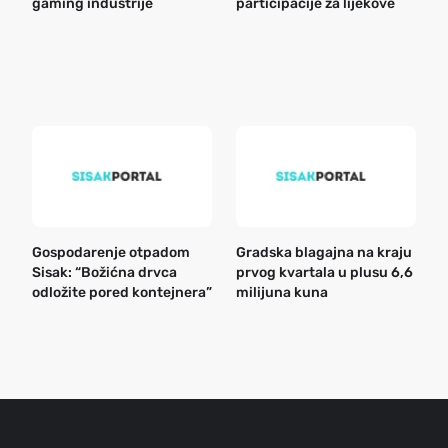
gaming industrije
participacije za lijekove
a
o
r
e
k
Gospodarenje otpadom
Gradska blagajna na kraju
B
Sisak: “Božićna drvca
prvog kvartala u plusu 6,6
n
odložite pored kontejnera”
milijuna kuna
a
o
r
e
g