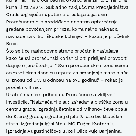
kuna ili za 7,82 %. Sukladno zaključcima Predsjedništva
Gradskog vijeća i uputama predlagatelja, ovim
Proračunom nije predviđeno dodatno opterećenje
građana povećanjem prireza, komunalne naknade,
naknade za vrtić i školske kuhinje.” – kazao je pročelnik
Brnić.
Što se tiče rashodovne strane pročelnik naglašava
kako će svi proračunski korisnici biti prisiljeni provoditi
daljnje mjere štednje. ” Svim proračunskim korisnicima
osim vrtićima dane su utpute za smanjenje mase plaća
u iznosu od 5 % u odnosu na ovu godinu.” – rekao je
pročelnik Brnić.
Unatoć manjem prihodu u Proračunu su vidljive i
investicije. “Najznačajnije su: izgradanja pješčke zone u
centru grada, izgradnja šetnice od Mihanovićeve obale
do Starog grada, izgradanj dijela 2. faze biciklističkih
staza, izgradanja igrališta u MO Eugen Kvaternik,
igzradnja Augustinčičeve ulice i Ulice Vuje Banjanina,