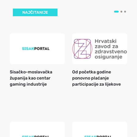
NAJČITANIJE
Sisačko-moslavačka
Od početka godine
B
županija kao centar
ponovno plaćanje
n
gaming industrije
participacije za lijekove
a
o
r
e
k