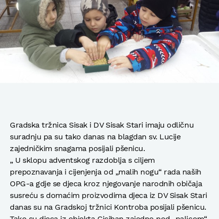
Gradska tržnica Sisak i DV Sisak Stari imaju odličnu
suradnju pa su tako danas na blagdan sv. Lucije
zajedničkim snagama posijali pšenicu.
„ U sklopu adventskog razdoblja s ciljem
prepoznavanja i cijenjenja od „malih nogu“ rada naših
OPG-a gdje se djeca kroz njegovanje narodnih običaja
susreću s domaćim proizvodima djeca iz DV Sisak Stari
danas su na Gradskoj tržnici Kontroba posijali pšenicu.
Tako su djeca iz objekta Ciciban zajedno pod „palicom“