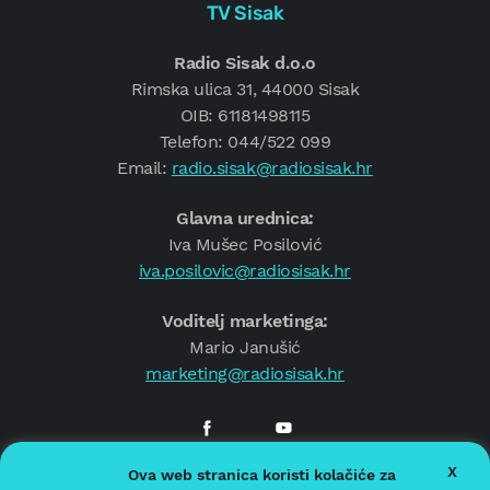
TV Sisak
Radio Sisak d.o.o
Rimska ulica 31, 44000 Sisak
OIB: 61181498115
Telefon: 044/522 099
Email:
radio.sisak@radiosisak.hr
Glavna urednica:
Iva Mušec Posilović
iva.posilovic@radiosisak.hr
Voditelj marketinga:
Mario Janušić
marketing@radiosisak.hr
X
Ova web stranica koristi kolačiće za
© 2026.
Radio Sisak