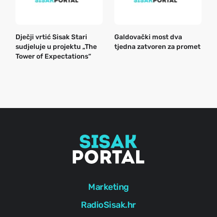
Dječji vrtić Sisak Stari
Galdovački most dva
B
sudjeluje u projektu „The
tjedna zatvoren za promet
n
Tower of Expectations“
a
o
r
e
g
Marketing
RadioSisak.hr