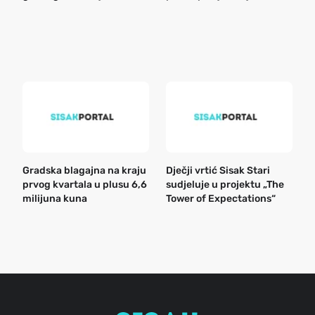
o
r
e
k
Gradska blagajna na kraju
Dječji vrtić Sisak Stari
B
prvog kvartala u plusu 6,6
sudjeluje u projektu „The
n
milijuna kuna
Tower of Expectations“
a
o
r
e
g