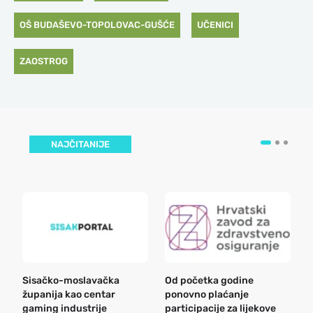
OŠ BUDAŠEVO-TOPOLOVAC-GUŠĆE
UČENICI
ZAOSTROG
NAJČITANIJE
Sisačko-moslavačka
Od početka godine
B
županija kao centar
ponovno plaćanje
n
gaming industrije
participacije za lijekove
a