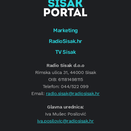
Marketing
RadioSisak.hr
TV Sisak
Radio Sisak d.o.o
Rimska ulica 31, 44000 Sisak
OIB: 61181498115
Telefon: 044/522 099
Email:
radio.sisak@radiosisak.hr
Glavna urednica:
Iva Mušec Posilović
iva.posilovic@radiosisak.hr