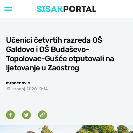
Učenici četvrtih razreda OŠ
Galdovo i OŠ Budaševo-
Topolovac-Gušće otputovali na
ljetovanje u Zaostrog
mradenovic
13. srpanj 2020 10:14