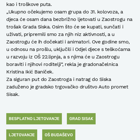
kao i troškove puta.
„Ukupno očekujemo osam grupa do 31. kolovoza, a
djeca će osam dana bezbrižno ljetovati u Zaostrogu na
trošak Grada Siska. Osim što će se kupati, sunčati i
uživati, pripremili smo za njih niz aktivnosti, a u
Zaostrogu će ih dočekati i animatori. Ove godine smo,
u odnosu na prošlu, uključili i Odjel djece s teškoćama
u razvoju iz OŠ 22.lipnja, a s njima će u Zaostrogu
boraviti i njihovi roditelji“, rekla je gradonačelnica
Kristina Ikić Baniček.
Za siguran put do Zaostroga i natrag do Siska
zaduženo je gradsko trgovačko društvo Auto promet
Sisak.
BESPLATNO LJETOVANJE
GRAD SISAK
LJETOVANJE
OŠ BUDAŠEVO