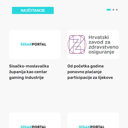
NAJČITANIJE
Sisačko-moslavačka
Od početka godine
B
županija kao centar
ponovno plaćanje
n
gaming industrije
participacije za lijekove
a
o
r
e
k