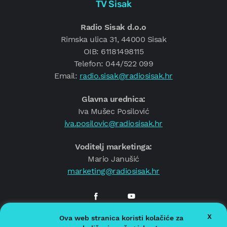
TV Sisak
Radio Sisak d.o.o
Rimska ulica 31, 44000 Sisak
OIB: 61181498115
Telefon: 044/522 099
Email:
radio.sisak@radiosisak.hr
Glavna urednica:
Iva Mušec Posilović
iva.posilovic@radiosisak.hr
Voditelj marketinga:
Mario Janušić
marketing@radiosisak.hr
X
Ova web stranica koristi kolačiće za
© 2026.
Radio Sisak