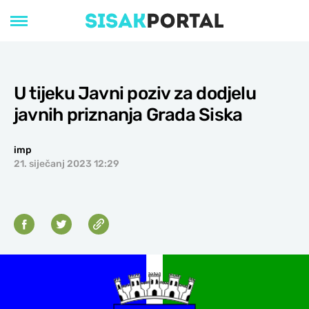
U tijeku Javni poziv za dodjelu
javnih priznanja Grada Siska
imp
21. siječanj 2023 12:29