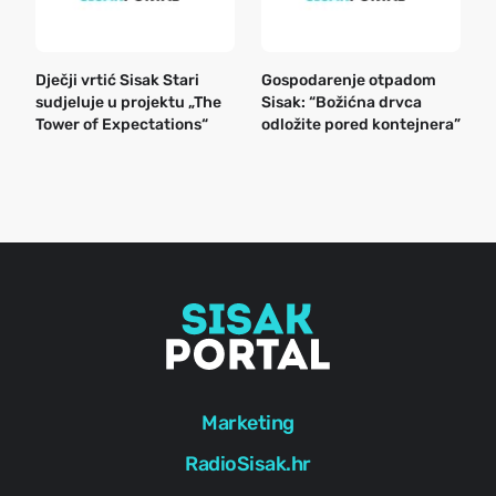
Dječji vrtić Sisak Stari
Gospodarenje otpadom
B
sudjeluje u projektu „The
Sisak: “Božićna drvca
n
Tower of Expectations“
odložite pored kontejnera”
a
o
r
e
g
Marketing
RadioSisak.hr