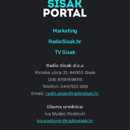
Marketing
RadioSisak.hr
TV Sisak
Radio Sisak d.o.o
Rimska ulica 31, 44000 Sisak
OIB: 61181498115
Telefon: 044/522 099
Email:
radio.sisak@radiosisak.hr
Glavna urednica:
Iva Mušec Posilović
iva.posilovic@radiosisak.hr