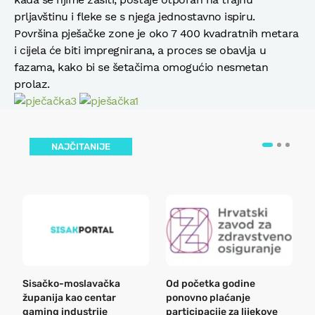
prljavštinu i fleke se s njega jednostavno ispiru.
Površina pješačke zone je oko 7 400 kvadratnih metara
i cijela će biti impregnirana, a proces se obavlja u
fazama, kako bi se šetačima omogućio nesmetan
prolaz.
NAJČITANIJE
Sisačko-moslavačka
Od početka godine
B
županija kao centar
ponovno plaćanje
n
gaming industrije
participacije za lijekove
a