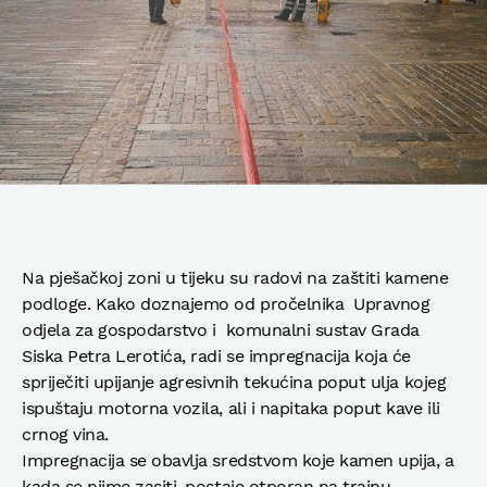
Na pješačkoj zoni u tijeku su radovi na zaštiti kamene
podloge. Kako doznajemo od pročelnika Upravnog
odjela za gospodarstvo i komunalni sustav Grada
Siska Petra Lerotića, radi se impregnacija koja će
spriječiti upijanje agresivnih tekućina poput ulja kojeg
ispuštaju motorna vozila, ali i napitaka poput kave ili
crnog vina.
Impregnacija se obavlja sredstvom koje kamen upija, a
kada se njime zasiti, postaje otporan na trajnu