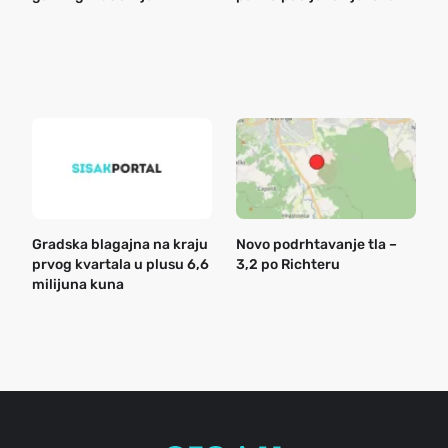
o
r
e
k
Gradska blagajna na kraju
Novo podrhtavanje tla –
B
prvog kvartala u plusu 6,6
3,2 po Richteru
n
milijuna kuna
a
o
r
e
g