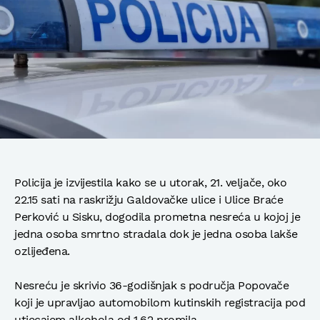
Policija je izvijestila kako se u utorak, 21. veljače, oko
22.15 sati na raskrižju Galdovačke ulice i Ulice Braće
Perković u Sisku, dogodila prometna nesreća u kojoj je
jedna osoba smrtno stradala dok je jedna osoba lakše
ozlijeđena.
Nesreću je skrivio 36-godišnjak s područja Popovače
koji je upravljao automobilom kutinskih registracija pod
utjecajem alkohola od 1,62 promila.