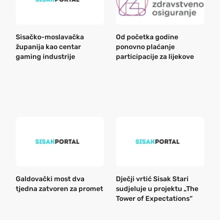
Sisačko-moslavačka
Od početka godine
B
županija kao centar
ponovno plaćanje
n
gaming industrije
participacije za lijekove
a
o
r
e
k
Galdovački most dva
Dječji vrtić Sisak Stari
B
tjedna zatvoren za promet
sudjeluje u projektu „The
n
Tower of Expectations“
a
o
r