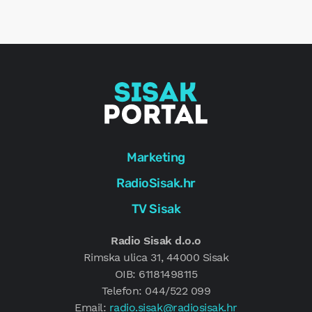
e
g
Marketing
RadioSisak.hr
TV Sisak
Radio Sisak d.o.o
Rimska ulica 31, 44000 Sisak
OIB: 61181498115
Telefon: 044/522 099
Email:
radio.sisak@radiosisak.hr