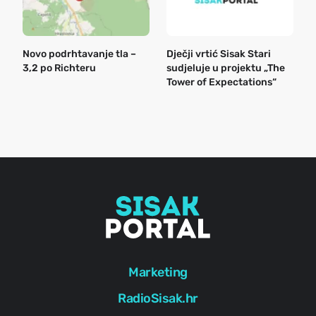
Novo podrhtavanje tla –
Dječji vrtić Sisak Stari
B
3,2 po Richteru
sudjeluje u projektu „The
n
Tower of Expectations“
a
o
r
e
g
Marketing
RadioSisak.hr