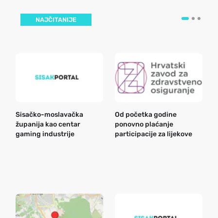
NAJČITANIJE
Sisačko-moslavačka
Od početka godine
B
županija kao centar
ponovno plaćanje
n
gaming industrije
participacije za lijekove
a
o
r
e
k