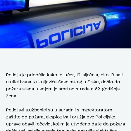
Policija je priopćila kako je jučer, 12. siječnja, oko 19 sati,
u ulici Ivana Kukuljevića Sakcinskog u Sisku, došlo do
požara stana u kojem je smrtno stradala 62-godišnja
žena.
Policijski službenici su u suradnji s inspektoratom
zaštite od požara, eksploziva i oružja ove Policijske
uprave obavili očevid, kojim je utvrđeno da je do požara
došlo uslijed djelovanja toplinske energije električne