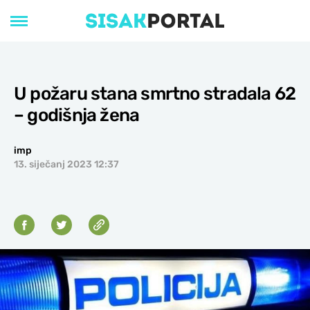
U požaru stana smrtno stradala 62
– godišnja žena
imp
13. siječanj 2023 12:37