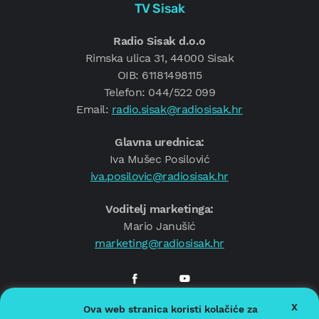
TV Sisak
Radio Sisak d.o.o
Rimska ulica 31, 44000 Sisak
OIB: 61181498115
Telefon: 044/522 099
Email:
radio.sisak@radiosisak.hr
Glavna urednica:
Iva Mušec Posilović
iva.posilovic@radiosisak.hr
Voditelj marketinga:
Mario Janušić
marketing@radiosisak.hr
X
Ova web stranica koristi kolačiće za
© 2026.
Radio Sisak