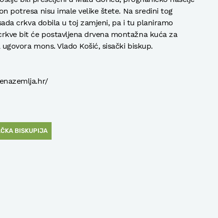
on potresa nisu imale velike štete. Na sredini tog
e sada crkva dobila u toj zamjeni, pa i tu planiramo
crkve bit će postavljena drvena montažna kuća za
a ugovora mons. Vlado Košić, sisački biskup.
jenazemlja.hr/
AČKA BISKUPIJA