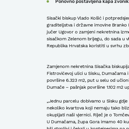
Ponovno postavljena kapa zvonika
Sisački biskup Vlado Košić i potpredsje
graditeljstva i državne imovine Branko 
jučer Ugovor o zamjeni nekretnina izmeđ
sisačkom Zelenom brijegu, do sada u vla
Republika Hrvatska koristiti u svrhu 
Zamjenom nekretnina Sisačka biskupija,
Fistrovićevoj ulici u Sisku, Dumačama i 
površine 6.323 m2, put u selu od učioni
Dumače – pašnjak površine 1.102 m2 upis
„Jednu parcelu dobivamo u Sisku gdje
nekoliko kvartova koji nemaju tako bli
okupljati naši vjernici. Riječ je o Tomč
U Dumačama, župa Gora imamo 40 kuća 
bili strpljivi i čekali u kontejnerima pa