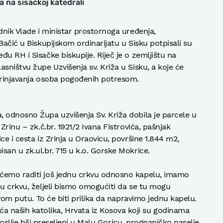
 na sisačkoj katedrali
dnik Vlade i ministar prostornoga uređenja,
Bačić u Biskupijskom ordinarijatu u Sisku potpisali su
u RH i Sisačke biskupije. Riječ je o zemljištu na
sništvu župe Uzvišenja sv. Križa u Sisku, a koje će
zbrinjavanja osoba pogođenih potresom.
 odnosno Župa uzvišenja Sv. Križa dobila je parcele u
Zrinu – zk.č.br. 1921/2 Ivana Fistrovića, pašnjak
ce i cesta iz Zrinja u Oraovicu, površine 1.844 m2,
an u zk.ul.br. 715 u k.o. Gorske Mokrice.
 ćemo raditi još jednu crkvu odnosno kapelu, imamo
zu crkvu, željeli bismo omogućiti da se tu mogu
evom putu. To će biti prilika da napravimo jednu kapelu.
naših katolika, Hrvata iz Kosova koji su godinama
 poslije bili preseljeni u Malu Goricu, prognaničko naselje