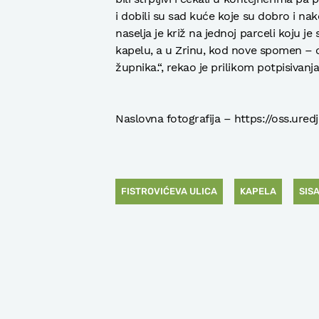
i dobili su sad kuće koje su dobro i nak
naselja je križ na jednoj parceli koju j
kapelu, a u Zrinu, kod nove spomen – 
župnika.“, rekao je prilikom potpisivanj
Naslovna fotografija – https://oss.ured
FISTROVIĆEVA ULICA
KAPELA
SIS