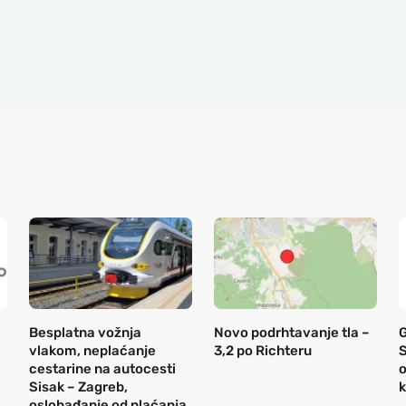
Besplatna vožnja
Novo podrhtavanje tla –
vlakom, neplaćanje
3,2 po Richteru
S
cestarine na autocesti
o
Sisak – Zagreb,
k
oslobađanje od plaćanja