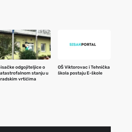
isačke odgojiteljice o
OŠ Viktorovac i Tehnička
atastrofalnom stanju u
škola postaju E-škole
radskim vrtićima