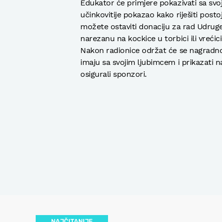
Edukator će primjere pokazivati sa svoj
učinkovitije pokazao kako riješiti post
možete ostaviti donaciju za rad Udruge
narezanu na kockice u torbici ili vrećici
Nakon radionice održat će se nagradno 
imaju sa svojim ljubimcem i prikazati n
osigurali sponzori.
NAJČITANIJE