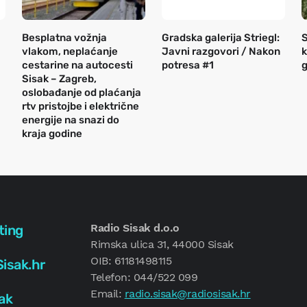
Besplatna vožnja
Gradska galerija Striegl:
S
vlakom, neplaćanje
Javni razgovori / Nakon
k
cestarine na autocesti
potresa #1
g
Sisak – Zagreb,
oslobađanje od plaćanja
rtv pristojbe i električne
energije na snazi do
kraja godine
Radio Sisak d.o.o
ting
Rimska ulica 31, 44000 Sisak
OIB: 61181498115
isak.hr
Telefon: 044/522 099
Email:
radio.sisak@radiosisak.hr
ak