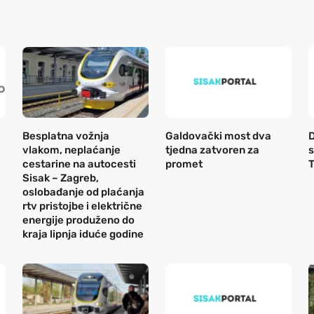
Besplatna vožnja
Galdovački most dva
D
vlakom, neplaćanje
tjedna zatvoren za
s
cestarine na autocesti
promet
T
Sisak – Zagreb,
oslobađanje od plaćanja
rtv pristojbe i električne
energije produženo do
kraja lipnja iduće godine