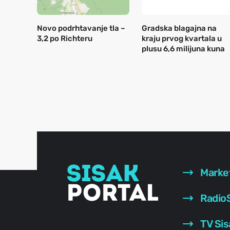
Novo podrhtavanje tla –
Gradska blagajna na
3,2 po Richteru
kraju prvog kvartala u
plusu 6,6 milijuna kuna
Marke
RadioS
TV Sis