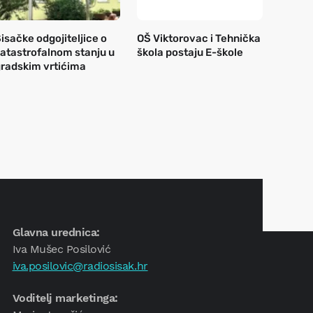
isačke odgojiteljice o
OŠ Viktorovac i Tehnička
atastrofalnom stanju u
škola postaju E-škole
radskim vrtićima
Glavna urednica:
Iva Mušec Posilović
iva.posilovic@radiosisak.hr
Voditelj marketinga: