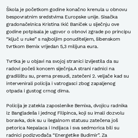
Škola je početkom godine konačno krenula u obnovu
bespovratnim sredstvima Europske unije. Sisačka
gradonačelnica Kristina Ikić Baniček u siječnju ove
godine potpisala je ugovor o obnovi zgrade po principu
“ključ u ruke” s najboljim ponuditeljem, šibenskom
tvrtkom Bemix vrijedan 5,3 milijuna eura.
Tvrtka je u objavi na svojoj stranici izvijestila da su
radovi počeli koncem siječnja.A strani radnici na
gradilištu su, prema presudi, zatečeni 2. veljače kad su
intervenirali policija i vatrogasci zbog zapaljenog
otpada i gustog crnog dima.
Policija je zatekla zaposlenike Bemixa, dvojicu radnika
iz Bangladeša i jednog Filipinca, koji su imali dozvolu
boravka, dok su u ilegalnom statusu zatečena još
petorica Nepalaca i Indijaca i sva sedmorica bili su
radnici podizvođača “Energetike Budimir”. Za