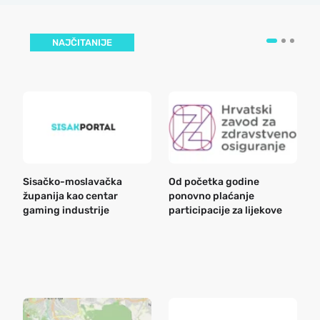
NAJČITANIJE
Sisačko-moslavačka
Od početka godine
B
županija kao centar
ponovno plaćanje
n
gaming industrije
participacije za lijekove
a
o
r
e
k