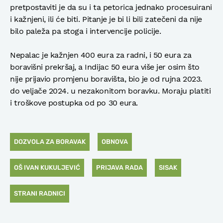
pretpostaviti je da su i ta petorica jednako procesuirani
i kažnjeni, ili će biti. Pitanje je bi li bili zatečeni da nije
bilo paleža pa stoga i intervencije policije.
Nepalac je kažnjen 400 eura za radni, i 50 eura za
boravišni prekršaj, a Indijac 50 eura više jer osim što
nije prijavio promjenu boravišta, bio je od rujna 2023.
do veljače 2024. u nezakonitom boravku. Moraju platiti
i troškove postupka od po 30 eura.
DOZVOLA ZA BORAVAK
OBNOVA
OŠ IVAN KUKULJEVIĆ
PRIJAVA RADA
SISAK
STRANI RADNICI