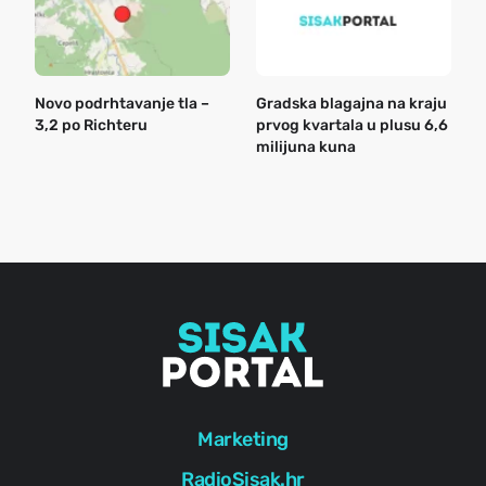
Novo podrhtavanje tla –
Gradska blagajna na kraju
B
3,2 po Richteru
prvog kvartala u plusu 6,6
n
milijuna kuna
a
o
r
e
g
Marketing
RadioSisak.hr