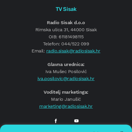
TV Sisak
Radio Sisak d.o.o
Rimska ulica 31, 44000 Sisak
OIB: 61181498115
Telefon: 044/522 099
Email:
radio.sisak@radiosisak.hr
Glavna urednica:
Iva Mušec Posilović
iva.posilovic@radiosisak.hr
Voditelj marketinga:
Mario Janušić
marketing@radiosisak.hr