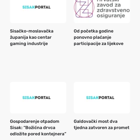
Sisačko-moslavačka
Od početka godine
B
županija kao centar
ponovno plaćanje
n
gaming industrije
participacije za lijekove
a
o
r
e
k
Gospodarenje otpadom
Galdovački most dva
B
Sisak: “Božićna drvca
tjedna zatvoren za promet
n
odložite pored kontejnera”
a