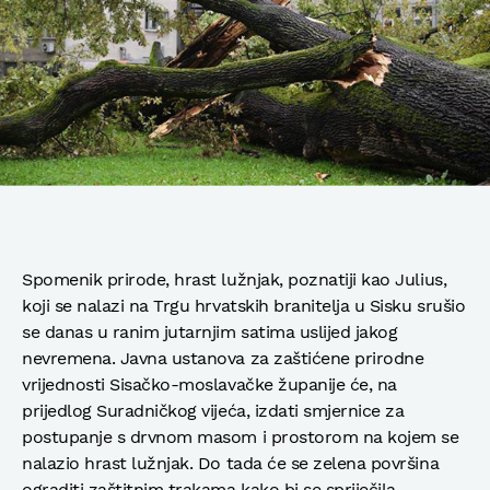
Spomenik prirode, hrast lužnjak, poznatiji kao Julius,
koji se nalazi na Trgu hrvatskih branitelja u Sisku srušio
se danas u ranim jutarnjim satima uslijed jakog
nevremena. Javna ustanova za zaštićene prirodne
vrijednosti Sisačko-moslavačke županije će, na
prijedlog Suradničkog vijeća, izdati smjernice za
postupanje s drvnom masom i prostorom na kojem se
nalazio hrast lužnjak. Do tada će se zelena površina
ograditi zaštitnim trakama kako bi se spriječila