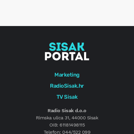
o
r
e
g
Marketing
RadioSisak.hr
TV Sisak
Radio Sisak d.o.o
Rimska ulica 31, 44000 Sisak
OIB: 61181498115
Telefon: 044/522 099