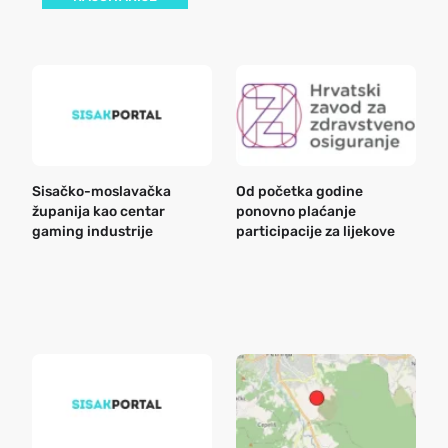
Sisačko-moslavačka
Od početka godine
B
županija kao centar
ponovno plaćanje
n
gaming industrije
participacije za lijekove
a
o
r
e
k