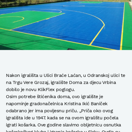
Nakon igrališta u Ulici Braće Laćan, u Odranskoj ulici te
na Trgu Vere Grozaj, igralište Doma za djecu Vrbina
dobilo je novu KlikFlex poglogu.
Osim potrebe štićenika doma, ovo igralište je
napominje gradonačelnica Kristina Ikić Baniček
odabrano jer ima povijesnu priču. „Priča oko ovog
igrališta ide u 1947. kada se na ovom igralištu počela
igrati košarka. Ove godine slavimo obljetnicu osnutka
košarkaškog kluba i igranja košarke u Sisku. Ovdje su