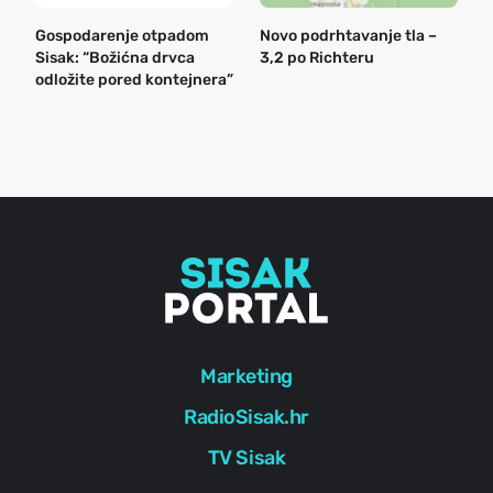
Gospodarenje otpadom
Novo podrhtavanje tla –
B
Sisak: “Božićna drvca
3,2 po Richteru
n
odložite pored kontejnera”
a
o
r
e
g
Marketing
RadioSisak.hr
TV Sisak