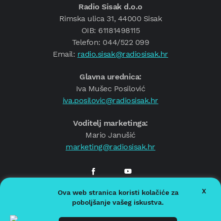
Radio Sisak d.o.o
Rimska ulica 31, 44000 Sisak
OIB: 61181498115
Telefon: 044/522 099
Email:
radio.sisak@radiosisak.hr
Glavna urednica:
Iva Mušec Posilović
iva.posilovic@radiosisak.hr
Voditelj marketinga:
Mario Janušić
marketing@radiosisak.hr
X
Ova web stranica koristi kolačiće za
© 2026.
Radio Sisak
poboljšanje vašeg iskustva.
Politika privatnosti