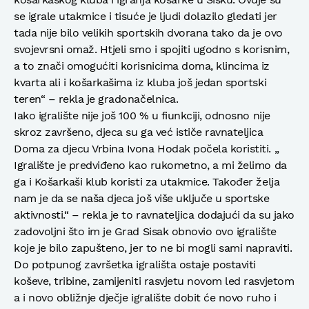
se igrale utakmice i tisuće je ljudi dolazilo gledati jer
tada nije bilo velikih sportskih dvorana tako da je ovo
svojevrsni omaž. Htjeli smo i spojiti ugodno s korisnim,
a to znači omogućiti korisnicima doma, klincima iz
kvarta ali i košarkašima iz kluba još jedan sportski
teren“ – rekla je gradonačelnica.
Iako igralište nije još 100 % u fiunkciji, odnosno nije
skroz završeno, djeca su ga već ističe ravnateljica
Doma za djecu Vrbina Ivona Hodak počela koristiti. „
Igralište je predviđeno kao rukometno, a mi želimo da
ga i Košarkaši klub koristi za utakmice. Također želja
nam je da se naša djeca još više uključe u sportske
aktivnosti.“ – rekla je to ravnateljica dodajući da su jako
zadovoljni što im je Grad Sisak obnovio ovo igralište
koje je bilo zapušteno, jer to ne bi mogli sami napraviti.
Do potpunog završetka igrališta ostaje postaviti
koševe, tribine, zamijeniti rasvjetu novom led rasvjetom
a i novo obližnje dječje igralište dobit će novo ruho i