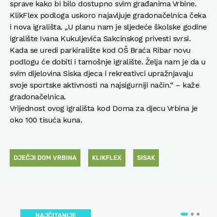
sprave kako bi bilo dostupno svim građanima Vrbine.
KlikFlex podloga uskoro najavljuje gradonačelnica čeka
i nova igrališta. „U planu nam je sljedeće školske godine
igralište Ivana Kukuljevića Sakcinskog privesti svrsi.
Kada se uredi parkiralište kod OŠ Braća Ribar novu
podlogu će dobiti i tamošnje igralište. Želja nam je da u
svim dijelovina Siska djeca i rekreativci upražnjavaju
svoje sportske aktivnosti na najsigurniji način.“ – kaže
gradonačelnica.
Vrijednost ovog igrališta kod Doma za djecu Vrbina je
oko 100 tisuća kuna.
DJEČJI DOM VRBINA
KLIKFLEX
SISAK
NAJČITANIJE