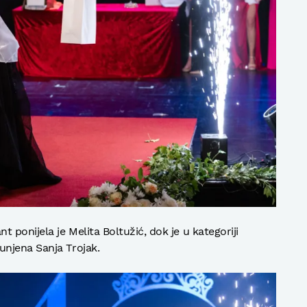
 ponijela je Melita Boltužić, dok je u kategoriji
njena Sanja Trojak.