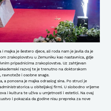
 i majka je šestero djece, ali roda nam je javila da je
om zrakoplovstvu u Zemuniku kao nastavnica, gdje
tivnim pripadnicima zrakoplovstva. Uz zahtjevan
i u akademski razvoj te je trenutno na doktorskom
je, ravnoteže i osobne snage.
a, a ponosna je majka odraslog sina. Po struci je
administratorica u obiteljskoj firmi. U slobodno vrijeme
a i kultura te uživa u umjetnosti i estetici. Na ovaj
iskustvo i pokazala da godine nisu prepreka za nove