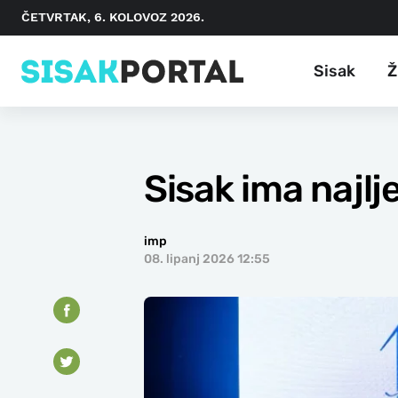
ČETVRTAK, 6. KOLOVOZ 2026.
Sisak
Ž
Sisak ima najl
imp
08. lipanj 2026 12:55