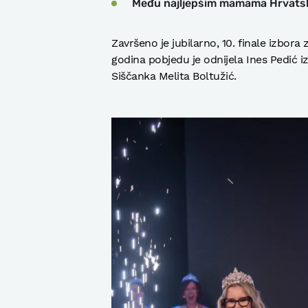
Među najljepšim mamama Hrvatske
Završeno je jubilarno, 10. finale izbor
godina pobjedu je odnijela Ines Pedić iz
Siščanka Melita Boltužić.