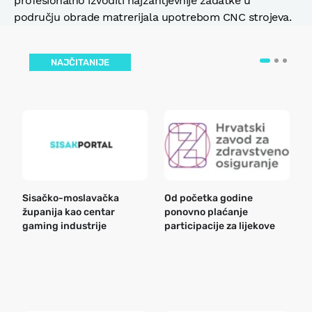
profesionalno izvoditi najzahtjevnije zadatke u
području obrade matrerijala upotrebom CNC strojeva.
NAJČITANIJE
Sisačko-moslavačka
Od početka godine
B
županija kao centar
ponovno plaćanje
n
gaming industrije
participacije za lijekove
a
o
r
e
k