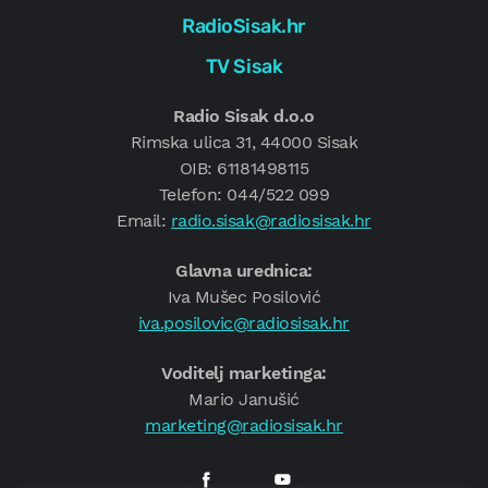
RadioSisak.hr
TV Sisak
Radio Sisak d.o.o
Rimska ulica 31, 44000 Sisak
OIB: 61181498115
Telefon: 044/522 099
Email:
radio.sisak@radiosisak.hr
Glavna urednica:
Iva Mušec Posilović
iva.posilovic@radiosisak.hr
Voditelj marketinga:
Mario Janušić
marketing@radiosisak.hr