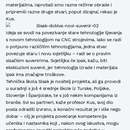
materijalima. Isprobali smo razne režime obrade i
pripremili razne druge stvari, poput dizajna’, rekao je
Kus.
Ideja se svodi na povezivanje stare tehnologije lijevanja
s novom tehnologijom na CNC strojevima. Iako se radi
o potpuno različitim tehnologijama, jedna stvar
povezuje staru i novu svjetiljku – radi se o pravim
sisačkim suvenirima. Svjetiljka će ipak, kažu, biti
ekskluzivni suvenir, jer tehnologija izrade i materijala
ipak ima značajne troškove.
Tehnička škola Sisak je nositelj projekta, ali ga provodi
u suradnji s još 4 srednje škole iz Turske, Poljske,
Slovenije i Španjolske, te s još nekim kompanijama iz
branše. Svi su partneri, kaže profesor Kus, svoj dio
posla odradili izvrsno, a konačni rezultat je i više nego
dobar – cilj je projekta povećanje kompetencija
učenika i nastavnika koji , nakon ovog iskustva, mogu