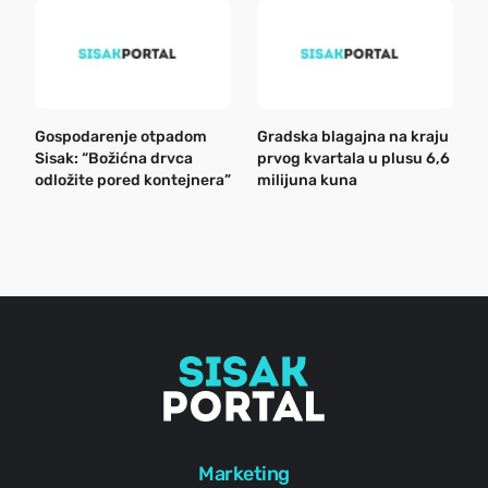
Gospodarenje otpadom
Gradska blagajna na kraju
B
Sisak: “Božićna drvca
prvog kvartala u plusu 6,6
n
odložite pored kontejnera”
milijuna kuna
a
o
r
e
g
Marketing