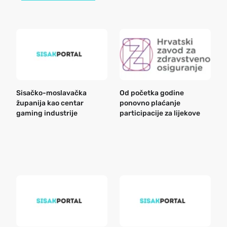
Sisačko-moslavačka
Od početka godine
B
županija kao centar
ponovno plaćanje
n
gaming industrije
participacije za lijekove
a
o
r
e
k