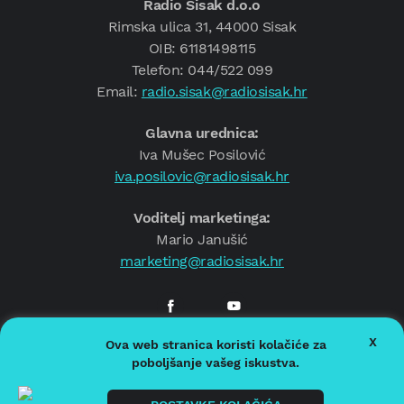
Radio Sisak d.o.o
Rimska ulica 31, 44000 Sisak
OIB: 61181498115
Telefon: 044/522 099
Email:
radio.sisak@radiosisak.hr
Glavna urednica:
Iva Mušec Posilović
iva.posilovic@radiosisak.hr
Voditelj marketinga:
Mario Janušić
marketing@radiosisak.hr
X
Ova web stranica koristi kolačiće za
© 2026.
Radio Sisak
poboljšanje vašeg iskustva.
Politika privatnosti
Politika kolačića