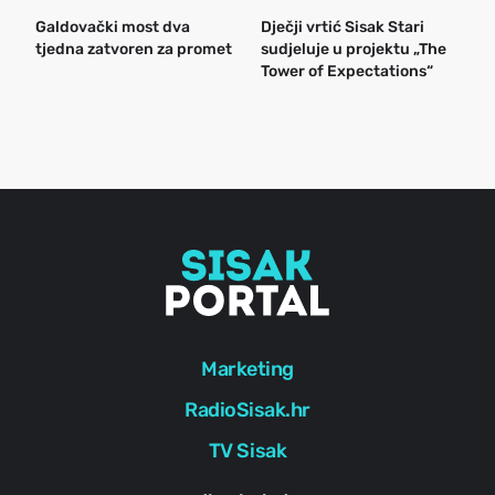
Galdovački most dva
Dječji vrtić Sisak Stari
B
tjedna zatvoren za promet
sudjeluje u projektu „The
n
Tower of Expectations“
a
o
r
e
g
Marketing
RadioSisak.hr
TV Sisak