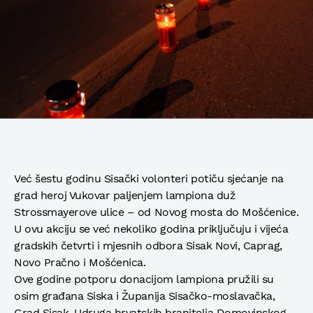
Već šestu godinu Sisački volonteri potiču sjećanje na
grad heroj Vukovar paljenjem lampiona duž
Strossmayerove ulice – od Novog mosta do Mošćenice.
U ovu akciju se već nekoliko godina priključuju i vijeća
gradskih četvrti i mjesnih odbora Sisak Novi, Caprag,
Novo Pračno i Mošćenica.
Ove godine potporu donacijom lampiona pružili su
osim građana Siska i Županija Sisačko-moslavačka,
Grad Sisak, Udruga hrvatskih branitelja Domovinskog