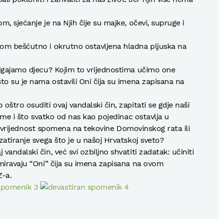
, sjećanje je na Njih čije su majke, očevi, supruge i
om bešćutno i okrutno ostavljena hladna pljuska na
odgajamo djecu? Kojim to vrijednostima učimo one
to su je nama ostavili Oni čija su imena zapisana na
štro osuditi ovaj vandalski čin, zapitati se gdje naši
jeme i što svatko od nas kao pojedinac ostavlja u
iva vrijednost spomena na tekovine Domovinskog rata ili
atiranje svega što je u našoj Hrvatskoj sveto?
andalski čin, već svi ozbiljno shvatiti zadatak: učiniti
miravaju “Oni” čija su imena zapisana na ovom
Z-a.