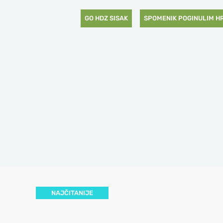
GO HDZ SISAK
SPOMENIK POGINULIM H
NAJČITANIJE