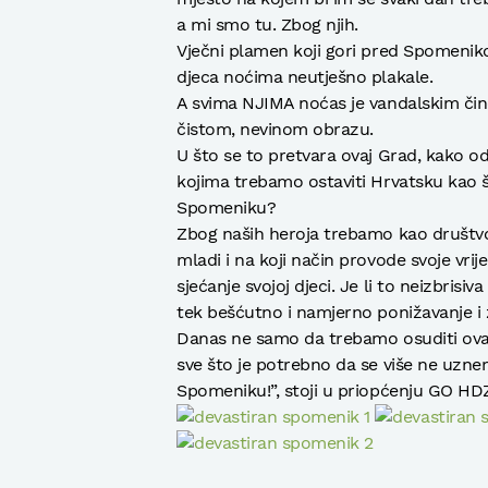
a mi smo tu. Zbog njih.
Vječni plamen koji gori pred Spomenikom
djeca noćima neutješno plakale.
A svima NJIMA noćas je vandalskim čin
čistom, nevinom obrazu.
U što se to pretvara ovaj Grad, kako 
kojima trebamo ostaviti Hrvatsku kao š
Spomeniku?
Zbog naših heroja trebamo kao društvo o
mladi i na koji način provode svoje vri
sjećanje svojoj djeci. Je li to neizbris
tek bešćutno i namjerno ponižavanje i z
Danas ne samo da trebamo osuditi ovaj v
sve što je potrebno da se više ne uzne
Spomeniku!”, stoji u priopćenju GO HD