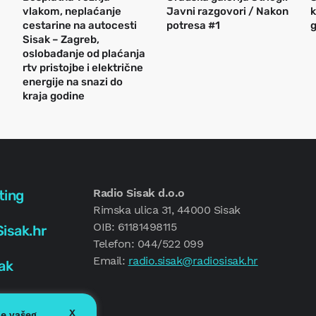
vlakom, neplaćanje
Javni razgovori / Nakon
k
cestarine na autocesti
potresa #1
g
Sisak – Zagreb,
oslobađanje od plaćanja
rtv pristojbe i električne
energije na snazi do
kraja godine
Radio Sisak d.o.o
ting
Rimska ulica 31, 44000 Sisak
OIB: 61181498115
isak.hr
Telefon: 044/522 099
Email:
radio.sisak@radiosisak.hr
ak
X
je vašeg