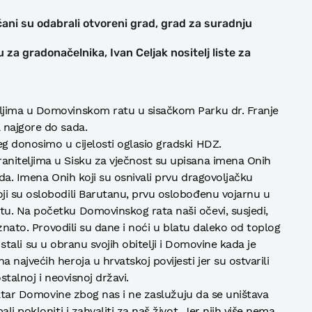
ani su odabrali otvoreni grad, grad za suradnju
za gradonačelnika, Ivan Celjak nositelj liste za
ljima u Domovinskom ratu u sisačkom Parku dr. Franje
 najgore do sada.
g donosimo u cijelosti oglasio gradski HDZ.
niteljima u Sisku za vječnost su upisana imena Onih
eda. Imena Onih koji su osnivali prvu dragovoljačku
ji su oslobodili Barutanu, prvu oslobođenu vojarnu u
u. Na početku Domovinskog rata naši očevi, susjedi,
oznato. Provodili su dane i noći u blatu daleko od toplog
li stali su u obranu svojih obitelji i Domovine kada je
najvećih heroja u hrvatskoj povijesti jer su ostvarili
stalnoj i neovisnoj državi.
 oltar Domovine zbog nas i ne zaslužuju da se uništava
li pokloniti i zahvaliti za naš život. Jer njih više nema