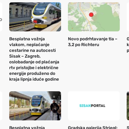
Besplatna vožnja
Novo podrhtavanje tla –
G
vlakom, neplaćanje
3,2 po Richteru
k
cestarine na autocesti
p
Sisak – Zagreb,
oslobađanje od plaćanja
rtv pristojbe i električne
energije produženo do
kraja lipnja iduće godine
Besplatna vožnja
Gradska galerija Striegl:
S