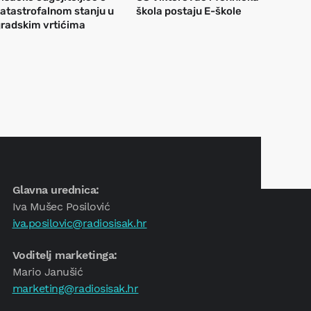
atastrofalnom stanju u
škola postaju E-škole
radskim vrtićima
Glavna urednica:
Iva Mušec Posilović
iva.posilovic@radiosisak.hr
Voditelj marketinga:
Mario Janušić
marketing@radiosisak.hr