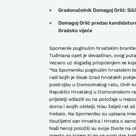
Gradonačelnik Domagoj Orlić: Sišč
Domagoj Orlić predao kandidaturu 
Gradsko vijeće
Spomenik poginulim hrvatskim branite
Tuđmana opet je devastiran, ovog puta
Vezano uz događaj priopćenjem se koje
“Na Spomeniku poginulim hrvatskim bra
radi kojih je Sisak Grad hrvatskih pobj
postrojbu u Domovinskog ratu, Onih ko
Republici Hrvatskoj u Domovinskom rat
prijatelji odlazili su na položaje u nep
doma i svojih obitelji. Nisu željeli rat a
trebalo. Na Spomeniku su upisana imena 
tisućljetni san Hrvatica i Hrvata o samo
Naši heroji položili su svoje živote na
mjesto na kojem bi im se svaki dan treba