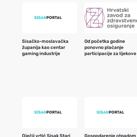
Sisačko-moslavačka
Od početka godine
županija kao centar
ponovno plaćanje
gaming industrije
participacije za lijekove
Dječji vrtić Sisak Stari
Gospodarenje otpadom