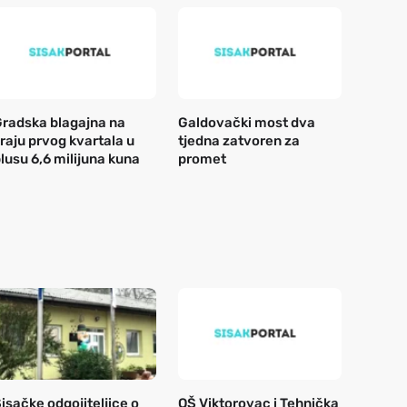
radska blagajna na
Galdovački most dva
raju prvog kvartala u
tjedna zatvoren za
lusu 6,6 milijuna kuna
promet
isačke odgojiteljice o
OŠ Viktorovac i Tehnička