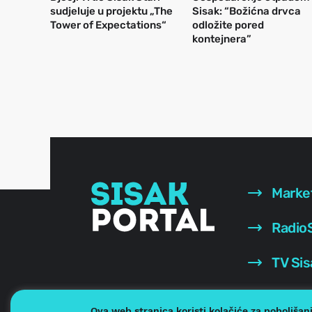
sudjeluje u projektu „The
Sisak: “Božićna drvca
Tower of Expectations“
odložite pored
kontejnera”
Marke
RadioS
TV Sis
Ova web stranica koristi kolačiće za poboljšan