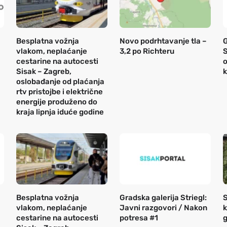
Besplatna vožnja
Novo podrhtavanje tla –
vlakom, neplaćanje
3,2 po Richteru
S
cestarine na autocesti
o
Sisak – Zagreb,
k
oslobađanje od plaćanja
rtv pristojbe i električne
energije produženo do
kraja lipnja iduće godine
Besplatna vožnja
Gradska galerija Striegl:
S
vlakom, neplaćanje
Javni razgovori / Nakon
k
cestarine na autocesti
potresa #1
g