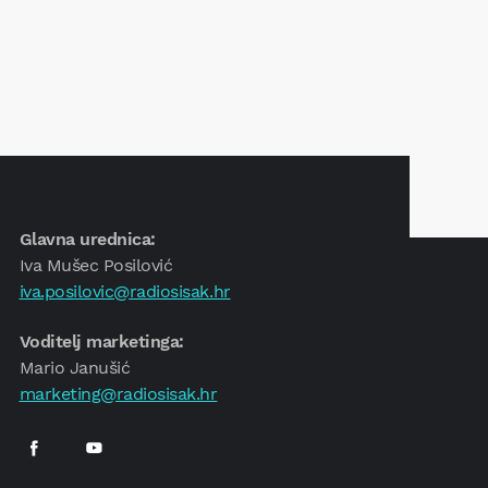
Glavna urednica:
Iva Mušec Posilović
iva.posilovic@radiosisak.hr
Voditelj marketinga:
Mario Janušić
marketing@radiosisak.hr