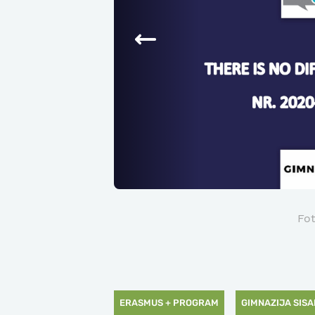
Fot
ERASMUS + PROGRAM
GIMNAZIJA SISA