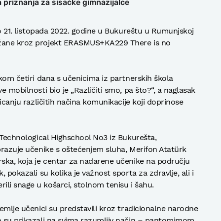
priznanja za sisačke gimnazijalce
 do 21. listopada 2022. godine u Bukureštu u Rumunjskoj
ržane kroz projekt ERASMUS+KA229 There is no
ekom četiri dana s učenicima iz partnerskih škola
e mobilnosti bio je „Različiti smo, pa što?“, a naglasak
micanju različitih načina komunikacije koji doprinose
l Technological Highschool No3 iz Bukurešta,
obrazuje učenike s oštećenjem sluha, Merifon Atatürk
rska, koja je centar za nadarene učenike na području
, pokazali su kolika je važnost sporta za zdravlje, ali i
li snage u košarci, stolnom tenisu i šahu.
zemlje učenici su predstavili kroz tradicionalne narodne
a su prikazali na svima razumljiv način – pantomimom.