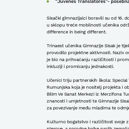
“Juvenes Translatores”- posebna 
Sisački gimnazijalci boravili su od 16.
u sklopu treće mobilnosti učenika od
difference in being different.
Trinaest učenika Gimnazije Sisak je tij
provodilo projektne aktivnosti. Naziv ov
je bio na prihvaćanju različitosti i pro
inkluziji i promicanju jednakosti.
Učenici triju partnerskih škola: Specia
Rumunjska koja je nositelj projekta i 
Bilim Ve Sanat Merkezi iz Merzifona Tu
znanosti i umjetnosti te Gimnazije Sisak
za povezivanje među mladima te odmjeri
Kulturno bogatstvo i različitost svoje 
plesove, a narodne bajke svojih zemalj