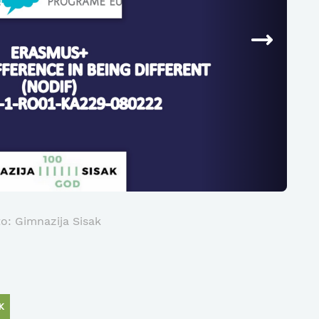
o: Gimnazija Sisak
K