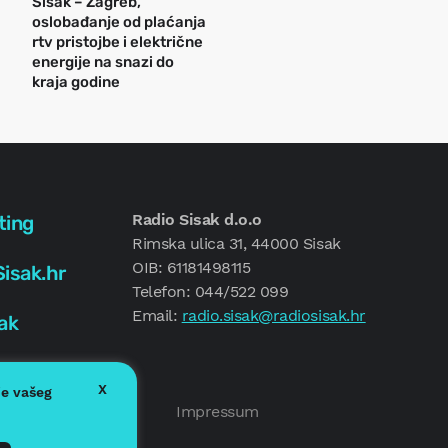
Sisak – Zagreb,
oslobađanje od plaćanja
rtv pristojbe i električne
energije na snazi do
kraja godine
Radio Sisak d.o.o
ting
Rimska ulica 31, 44000 Sisak
OIB: 61181498115
isak.hr
Telefon: 044/522 099
Email:
radio.sisak@radiosisak.hr
ak
X
je vašeg
Politika kolačića
Impressum