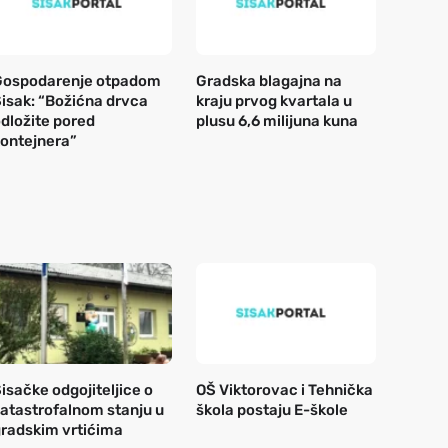
Gospodarenje otpadom
Gradska blagajna na
isak: “Božićna drvca
kraju prvog kvartala u
dložite pored
plusu 6,6 milijuna kuna
ontejnera”
isačke odgojiteljice o
OŠ Viktorovac i Tehnička
atastrofalnom stanju u
škola postaju E-škole
radskim vrtićima