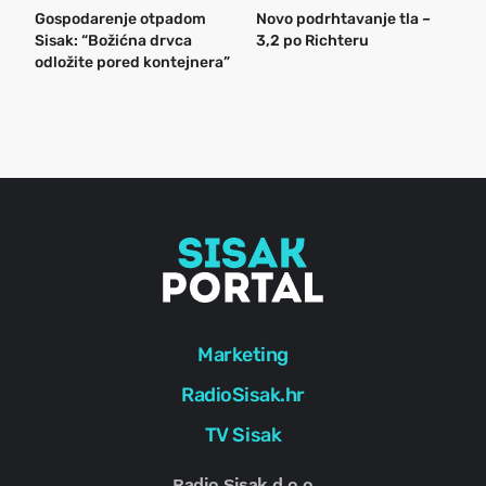
Gospodarenje otpadom
Novo podrhtavanje tla –
B
Sisak: “Božićna drvca
3,2 po Richteru
n
odložite pored kontejnera”
a
o
r
e
g
Marketing
RadioSisak.hr
TV Sisak
Radio Sisak d.o.o