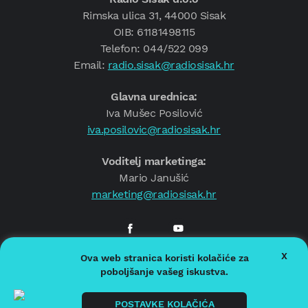
Rimska ulica 31, 44000 Sisak
OIB: 61181498115
Telefon: 044/522 099
Email:
radio.sisak@radiosisak.hr
Glavna urednica:
Iva Mušec Posilović
iva.posilovic@radiosisak.hr
Voditelj marketinga:
Mario Janušić
marketing@radiosisak.hr
X
Ova web stranica koristi kolačiće za
© 2026.
Radio Sisak
poboljšanje vašeg iskustva.
Politika privatnosti
Politika kolačića
POSTAVKE KOLAČIĆA