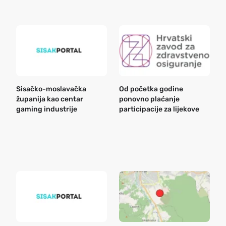
Sisačko-moslavačka
Od početka godine
B
županija kao centar
ponovno plaćanje
n
gaming industrije
participacije za lijekove
a
o
r
e
k