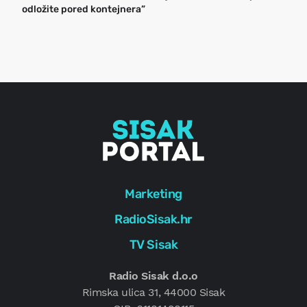
odložite pored kontejnera”
a
o
r
e
g
Marketing
RadioSisak.hr
TV Sisak
Radio Sisak d.o.o
Rimska ulica 31, 44000 Sisak