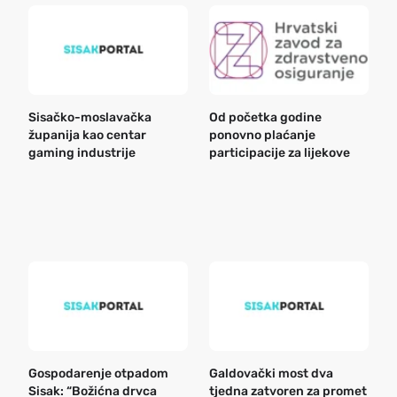
Sisačko-moslavačka
Od početka godine
B
županija kao centar
ponovno plaćanje
n
gaming industrije
participacije za lijekove
a
o
r
e
k
Gospodarenje otpadom
Galdovački most dva
B
Sisak: “Božićna drvca
tjedna zatvoren za promet
n