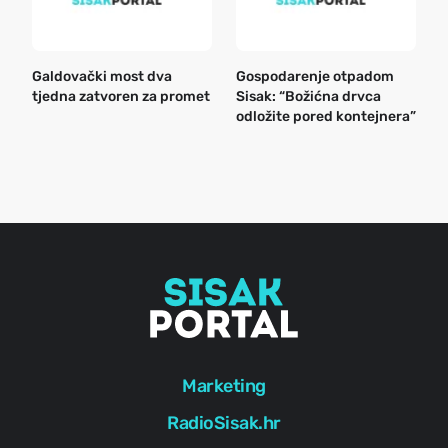
Galdovački most dva
Gospodarenje otpadom
B
tjedna zatvoren za promet
Sisak: “Božićna drvca
n
odložite pored kontejnera”
a
o
r
e
g
Marketing
RadioSisak.hr