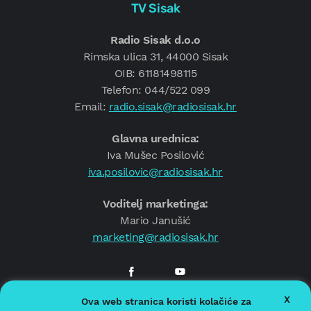
TV Sisak
Radio Sisak d.o.o
Rimska ulica 31, 44000 Sisak
OIB: 61181498115
Telefon: 044/522 099
Email:
radio.sisak@radiosisak.hr
Glavna urednica:
Iva Mušec Posilović
iva.posilovic@radiosisak.hr
Voditelj marketinga:
Mario Janušić
marketing@radiosisak.hr
X
Ova web stranica koristi kolačiće za
© 2026.
Radio Sisak