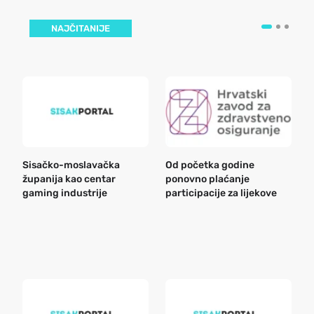
NAJČITANIJE
Sisačko-moslavačka
Od početka godine
B
županija kao centar
ponovno plaćanje
n
gaming industrije
participacije za lijekove
a
o
r
e
k