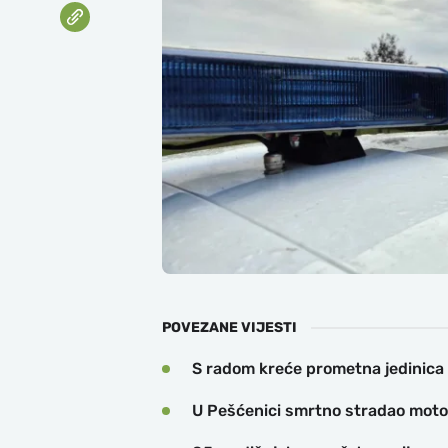
POVEZANE VIJESTI
S radom kreće prometna jedinica
U Pešćenici smrtno stradao motoc