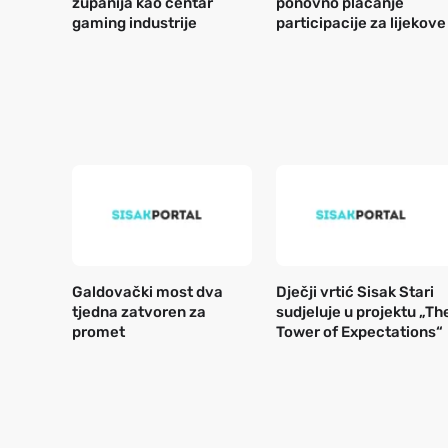
županija kao centar
ponovno plaćanje
gaming industrije
participacije za lijekove
Galdovački most dva
Dječji vrtić Sisak Stari
tjedna zatvoren za
sudjeluje u projektu „Th
promet
Tower of Expectations“