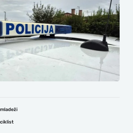
 mladeži
iklist