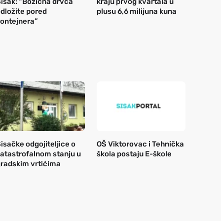
isak: “Božićna drvca
kraju prvog kvartala u
dložite pored
plusu 6,6 milijuna kuna
ontejnera”
isačke odgojiteljice o
OŠ Viktorovac i Tehnička
atastrofalnom stanju u
škola postaju E-škole
radskim vrtićima