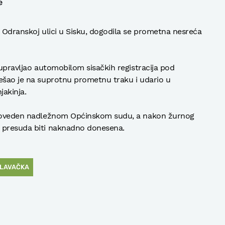
e
u Odranskoj ulici u Sisku, dogodila se prometna nesreća
 upravljao automobilom sisačkih registracija pod
rešao je na suprotnu prometnu traku i udario u
jakinja.
a doveden nadležnom Općinskom sudu, a nakon žurnog
e presuda biti naknadno donesena.
SLAVAČKA