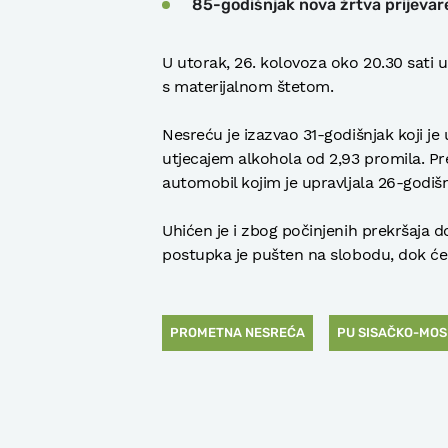
85-godišnjak nova žrtva prijevar
U utorak, 26. kolovoza oko 20.30 sati 
s materijalnom štetom.
Nesreću je izazvao 31-godišnjak koji je
utjecajem alkohola od 2,93 promila. P
automobil kojim je upravljala 26-godišn
Uhićen je i zbog počinjenih prekršaj
postupka je pušten na slobodu, dok ć
PROMETNA NESREĆA
PU SISAČKO-MO