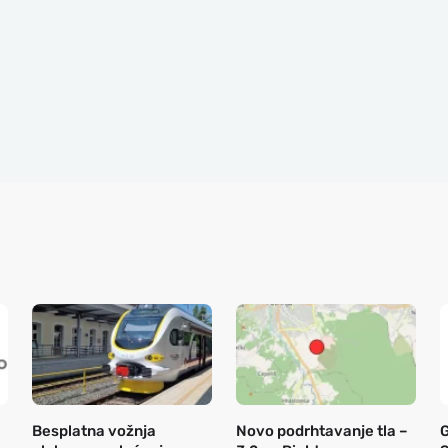
Besplatna vožnja
Novo podrhtavanje tla –