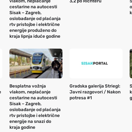
vlakom, neplaćanje
3,2 po Richteru
S
cestarine na autocesti
o
Sisak – Zagreb,
k
oslobađanje od plaćanja
rtv pristojbe i električne
energije produženo do
kraja lipnja iduće godine
Besplatna vožnja
Gradska galerija Striegl:
S
e
vlakom, neplaćanje
Javni razgovori / Nakon
k
cestarine na autocesti
potresa #1
g
Sisak – Zagreb,
oslobađanje od plaćanja
rtv pristojbe i električne
energije na snazi do
kraja godine