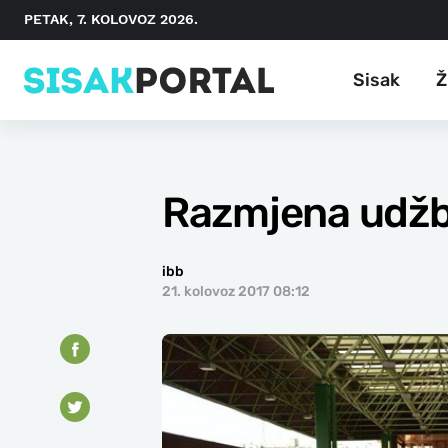
PETAK, 7. KOLOVOZ 2026.
Sisak
Ž
Razmjena udžbe
ibb
21. kolovoz 2017 08:12