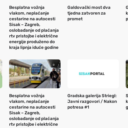
Besplatna vožnja
Galdovački most dva
G
vlakom, neplaćanje
tjedna zatvoren za
k
cestarine na autocesti
promet
p
Sisak – Zagreb,
oslobađanje od plaćanja
rtv pristojbe i električne
energije produženo do
kraja lipnja iduće godine
Besplatna vožnja
Gradska galerija Striegl:
S
vlakom, neplaćanje
Javni razgovori / Nakon
k
cestarine na autocesti
potresa #1
g
Sisak – Zagreb,
oslobađanje od plaćanja
rtv pristojbe i električne