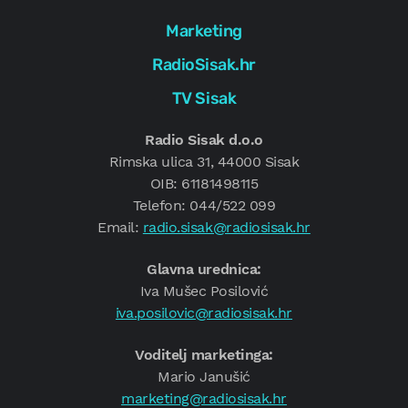
Marketing
RadioSisak.hr
TV Sisak
Radio Sisak d.o.o
Rimska ulica 31, 44000 Sisak
OIB: 61181498115
Telefon: 044/522 099
Email:
radio.sisak@radiosisak.hr
Glavna urednica:
Iva Mušec Posilović
iva.posilovic@radiosisak.hr
Voditelj marketinga:
Mario Janušić
marketing@radiosisak.hr