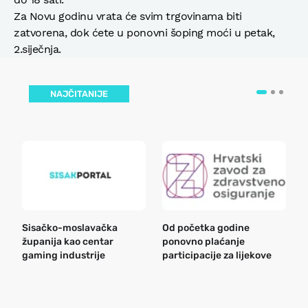
Za Novu godinu vrata će svim trgovinama biti
zatvorena, dok ćete u ponovni šoping moći u petak,
2.siječnja.
NAJČITANIJE
Sisačko-moslavačka
Od početka godine
B
županija kao centar
ponovno plaćanje
n
gaming industrije
participacije za lijekove
a
o
r
e