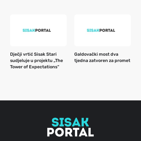
k
Dječji vrtić Sisak Stari
Galdovački most dva
B
sudjeluje u projektu „The
tjedna zatvoren za promet
n
Tower of Expectations“
a
o
r
e
g