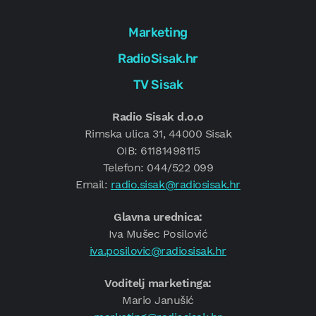
Marketing
RadioSisak.hr
TV Sisak
Radio Sisak d.o.o
Rimska ulica 31, 44000 Sisak
OIB: 61181498115
Telefon: 044/522 099
Email:
radio.sisak@radiosisak.hr
Glavna urednica:
Iva Mušec Posilović
iva.posilovic@radiosisak.hr
Voditelj marketinga:
Mario Janušić