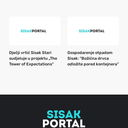
k
Dječji vrtić Sisak Stari
Gospodarenje otpadom
B
sudjeluje u projektu „The
Sisak: “Božićna drvca
n
Tower of Expectations“
odložite pored kontejnera”
a
o
r
e
g