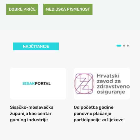
DOBRE PRIČE
MEDIJSKA PISMENOST
NAJČITANIJE
Sisačko-moslavačka
Od početka godine
B
županija kao centar
ponovno plaćanje
n
gaming industrije
participacije za lijekove
a
o
r
e