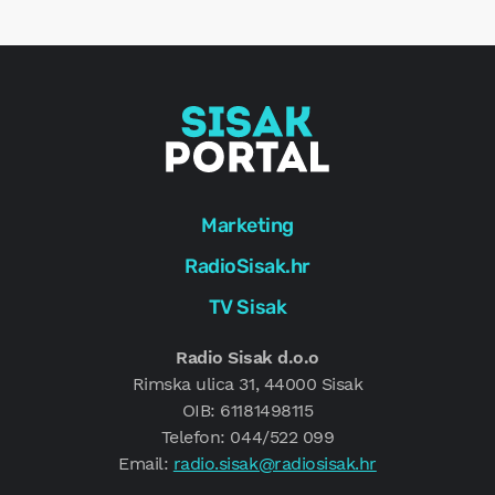
g
Marketing
RadioSisak.hr
TV Sisak
Radio Sisak d.o.o
Rimska ulica 31, 44000 Sisak
OIB: 61181498115
Telefon: 044/522 099
Email:
radio.sisak@radiosisak.hr