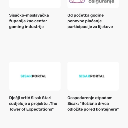
Sisačko-moslavačka
Od početka godine
B
županija kao centar
ponovno plaćanje
n
gaming industrije
participacije za lijekove
a
o
r
e
k
Dječji vrtić Sisak Stari
Gospodarenje otpadom
B
sudjeluje u projektu „The
Sisak: “Božićna drvca
n
Tower of Expectations“
odložite pored kontejnera”
a
o
r
e