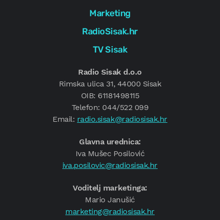
Marketing
RadioSisak.hr
TV Sisak
Radio Sisak d.o.o
Rimska ulica 31, 44000 Sisak
OIB: 61181498115
Telefon: 044/522 099
Email:
radio.sisak@radiosisak.hr
Glavna urednica:
Iva Mušec Posilović
iva.posilovic@radiosisak.hr
Voditelj marketinga:
Mario Janušić
marketing@radiosisak.hr