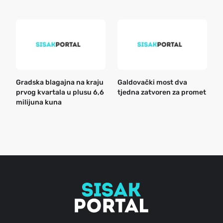
Gradska blagajna na kraju
Galdovački most dva
B
prvog kvartala u plusu 6,6
tjedna zatvoren za promet
n
milijuna kuna
a
o
r
e
g