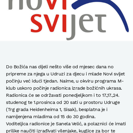
Do Božića nas dijeli nešto više od mjesec dana no
pripreme za njega u Udruzi za djecu i mlade Novi svijet
počinju već idući tjedan. Naime, u okviru programa M-
klub uskoro počinje radionica izrade božićnih ukrasa.
Radionica će se održavati ponedjeljkom i to 17.,17.,24.
studenog te 1.prosinca od 20 sati u prostoru Udruge
(Trg grada Heidenheima 1, Sisak), besplatna je i
namijenjena mladima od 15 do 30 godina.
Voditeljica radionice je Sanela Velić, a polaznici će imati
prilike naučiti izrađivati vilenjake, kuglice za bor te